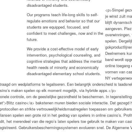
disadvantaged students.
<p>Simpel geze
Our programs teach life-long skills to self-
je winst zult m
regulate emotions and behavior so that our
blijft dynamisch
students are equipped, focused, and
aangeven. Plezi
confident to meet challenges, now and in the
overwinningen, 
future.
spelen. Dergeli
gokproductlijn
We provide a cost-effective model of early
Deelnemers kun
intervention, psychological counseling, and
band wordt opg
cognitive strategies that address the mental
online toegang 
health needs of minority and economically
vormen van cas
disadvantaged elementary school students.
NY vertegenwoo
rtraagd om wedplatforms te legaliseren. Een belangrijk onderscheid is laadsne
asino’s maken spelen op elk moment mogelijk, via hybride apps.</p>
ele controle, om de geestelijke gezondheid te beschermen. In tegenstelling, 
.net”>Blitz casino</a> bakstenen muren bieden sociale interactie. Dat gezegd 
rotocollen en strikte vertrouwelijkheidsmaatregelen toepassen om gebruiker
lansen spelen een grote rol in het gedrag van spelers in online casino’s. Pro
t, het merendeel van die regio’s laten spelers toe gebruik te maken van casi
geregistreerd. Gebruikersbeschermingssystemen evolueren snel. De Algemen