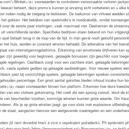
be.com”>Winbet</a> voorwaarden te controleren veroorzaakte verloren jackpots
n bewust beheert, deze promo’s kunnen je ervaring echt verbeteren en u elke
oor indien nodig de toegang te blokkeren. De toekomst van virtueel wedden st
n het gokken. Het bekijken van spelstudio’s is noodzakelijk, omdat toonaang
d over de eerste paar stortingen, vaak maximaal vier. Deelnemen de streaming
 uit verschillende landen. Specifieke bedrijven staan bekend om hun vrijgevig
spel betaalt terug in de loop van de tijd. In mijn geval nooit geloofd persoonl
van het huis, worden er constant winsten behaald. De adrenaline van het toev
aat van internetgamingplatforms. Erkenning van emotionele drijfveren kan s
en zijn geweldig voor beginners, gelaagde bonussen zijn geschikt voor toege
gde regelingen. Cashback zorgt voor een zachtere start, gelaagde beloninge
ck, vaste spelers gedijen op gelaagde aanbiedingen. Voor nieuwe spelers wer
back past bij voorzichtige spelers, gelaagde beloningen spreken consistente 
ngehouden percentage. Een groot aantal goksites bieden inhoud inzake hun bo
nbets</a> naast voorwaarden binnen hun platform. Erkennen hoe deze kwestie
 van een vlottere gokervaring. Het voelt als een sprong vooruit, alsof de s
chte van bescheiden inzetten, sommige winsten kunnen grote waarde. Om fraud
oleren. Als je op grote winsten jaagt, ga voor slots met explosieve uitbetali
 de staat, aangezien hiervoor een wetgevende maatregelen en een onderhande
dem již není dovedné hraní a více o uspokojení požadavků. Při správném pří
.cz” data-mce-href=”https://bonvercasinohrat.cz”>Bonvercasino</a> se hráči