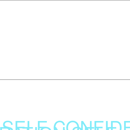
S
reating Positive Futures through:
SELF CONFID