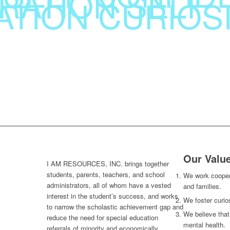
RATION
SELF
ATION
CURIOS
Our Valu
I AM RESOURCES, INC. brings together
students, parents, teachers, and school
We work coopera
administrators, all of whom have a vested
and families.
interest in the student’s success, and works
We foster curios
to narrow the scholastic achievement gap and
We believe that
reduce the need for special education
mental health.
referrals of minority and economically