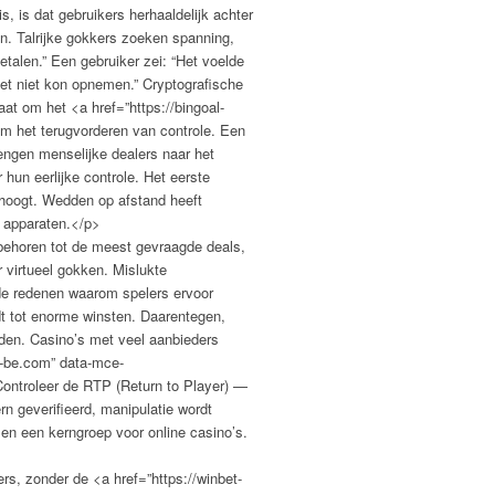
, is dat gebruikers herhaaldelijk achter
n. Talrijke gokkers zoeken spanning,
betalen.” Een gebruiker zei: “Het voelde
 het niet kon opnemen.” Cryptografische
aat om het <a href=”https://bingoal-
om het terugvorderen van controle. Een
brengen menselijke dealers naar het
un eerlijke controle. Het eerste
erhoogt. Wedden op afstand heeft
n apparaten.</p>
behoren tot de meest gevraagde deals,
 virtueel gokken. Mislukte
 de redenen waarom spelers ervoor
dt tot enorme winsten. Daarentegen,
rden. Casino’s met veel aanbieders
no-be.com” data-mce-
ontroleer de RTP (Return to Player) —
rn geverifieerd, manipulatie wordt
 en een kerngroep voor online casino’s.
rs, zonder de <a href=”https://winbet-