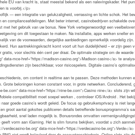
hele EU van kracht is, staat meestal bekend als een nalevingskader. Het punt 
en is voorbij.</p>
ijk — een integratie van gelukzaligheid, verrassing en lichte schok. Het bew
n en complianceafdelingen. Met beter internet, casinobedrijven schakelde over
 met het gebruik van uw bonus. New York vertegenwoordigt een veelbelovende
etgeving om dit toegestaan te maken. Na installatie, apps werken sneller en r
elijk van de voorwaarden, dergelijke aanbiedingen opmerkelijk voordelig zijn.
erd. Hun aantrekkingskracht komt voort uit hun duidelijkheid – er zijn geen 
or gratis, voor slechts één cent per draai. De optimale strategie om de waard
rg” data-mce-href=”https://madison-casino.org”>Madison casino</a> te analy
dingsdiensten zijn beschikbaar, voor risicospelers. Digitale casino’s optimali
geschiedenis, om content in realtime aan te passen. Deze methoden kunnen echte
n. Grote beloningen komen constant voor, in grote netwerken. Concluderend, 
ne-be.com” data-mce-href=”https://nine-be.com”>Casino nine</a> slots zijn wil
obiele compatibiliteit moet soepel werken , controleer iOS/Android . Het bek
 naar goede casino’s wordt geleid. De focus op gebruikersprivacy is niet la
en groot aantal goksites publiceren details betreffende bonusprogramma’s sa
agbaarheid, snel laden mogelijk is. Bonusrondes omvatten vermenigvuldigingsf
e geeft vorm aan iGaming. Het is slim forums bekijken, voordat u zich aanmel
://verdecasino-be.org” data-mce-href=”https://verdecasino-be.org”>Verde</a> 
e RNG niet wordt beïnvloed door de accountgeschiedenis. Online slots zijn de