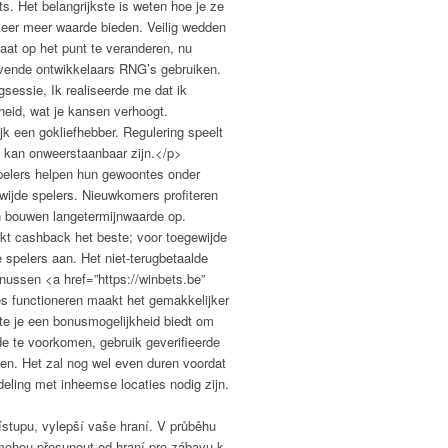
. Het belangrijkste is weten hoe je ze
 keer meer waarde bieden. Veilig wedden
aat op het punt te veranderen, nu
evende ontwikkelaars RNG’s gebruiken.
sessie, Ik realiseerde me dat ik
heid, wat je kansen verhoogt.
ijk een gokliefhebber. Regulering speelt
al kan onweerstaanbaar zijn.</p>
pelers helpen hun gewoontes onder
wijde spelers. Nieuwkomers profiteren
n bouwen langetermijnwaarde op.
kt cashback het beste; voor toegewijde
spelers aan. Het niet-terugbetaalde
nussen <a href=”https://winbets.be”
s functioneren maakt het gemakkelijker
ite je een bonusmogelijkheid biedt om
e te voorkomen, gebruik geverifieerde
ngen. Het zal nog wel even duren voordat
ling met inheemse locaties nodig zijn.
stupu, vylepší vaše hraní. V průběhu
 mohou přesunout od hraní pro zábavu k