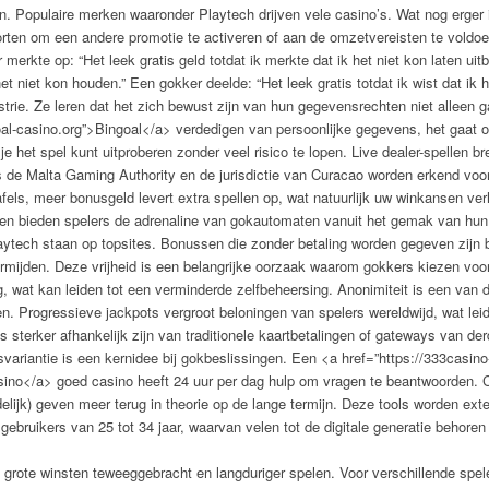
n. Populaire merken waaronder Playtech drijven vele casino’s. Wat nog erger is
rten om een andere promotie te activeren of aan de omzetvereisten te voldoe
merkte op: “Het leek gratis geld totdat ik merkte dat ik het niet kon laten uit
het niet kon houden.” Een gokker deelde: “Het leek gratis totdat ik wist dat ik
strie. Ze leren dat het zich bewust zijn van hun gegevensrechten niet alleen g
goal-casino.org”>Bingoal</a> verdedigen van persoonlijke gegevens, het gaat 
 je het spel kunt uitproberen zonder veel risico te lopen. Live dealer-spellen 
de Malta Gaming Authority en de jurisdictie van Curacao worden erkend voor h
 tafels, meer bonusgeld levert extra spellen op, wat natuurlijk uw winkansen v
 en bieden spelers de adrenaline van gokautomaten vanuit het gemak van hu
ytech staan op topsites. Bonussen die zonder betaling worden gegeven zijn 
rmijden. Deze vrijheid is een belangrijke oorzaak waarom gokkers kiezen voor
g, wat kan leiden tot een verminderde zelfbeheersing. Anonimiteit is een van
en. Progressieve jackpots vergroot beloningen van spelers wereldwijd, wat lei
sterker afhankelijk zijn van traditionele kaartbetalingen of gateways van de
gsvariantie is een kernidee bij gokbeslissingen. Een <a href=”https://333casi
ino</a> goed casino heeft 24 uur per dag hulp om vragen te beantwoorden. C
lijk) geven meer terug in theorie op de lange termijn. Deze tools worden exte
gebruikers van 25 tot 34 jaar, waarvan velen tot de digitale generatie behoren
rote winsten teweeggebracht en langduriger spelen. Voor verschillende spele