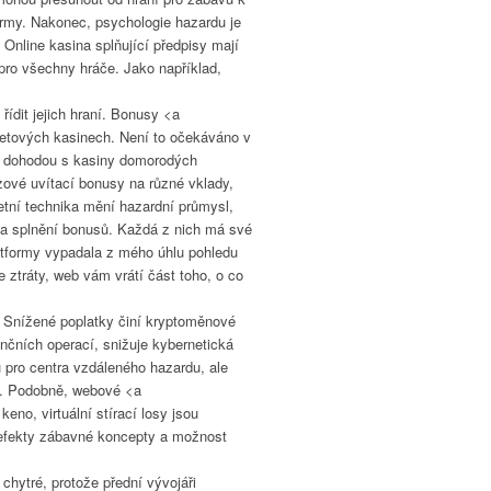
formy. Nakonec, psychologie hazardu je
. Online kasina splňující předpisy mají
 pro všechny hráče. Jako například,
ídit jejich hraní. Bonusy <a
netových kasinech. Není to očekáváno v
isů dohodou s kasiny domorodých
zové uvítací bonusy na různé vklady,
četní technika mění hazardní průmysl,
y na splnění bonusů. Každá z nich má své
latformy vypadala z mého úhlu pohledu
 ztráty, web vám vrátí část toho, o co
ře. Snížené poplatky činí kryptoměnové
ančních operací, snižuje kybernetická
 pro centra vzdáleného hazardu, ale
rdu. Podobně, webové <a
no, virtuální stírací losy jsou
í efekty zábavné koncepty a možnost
chytré, protože přední vývojáři