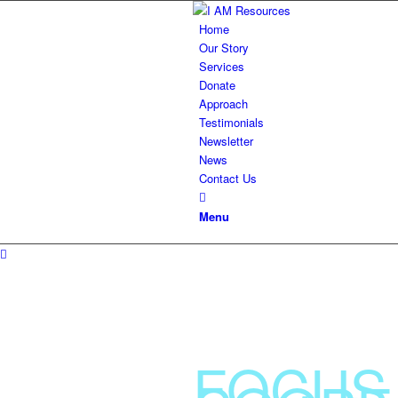
Home
Our Story
Services
Donate
Approach
Testimonials
Newsletter
News
Contact Us
Menu
I AM RESOURCE
Improving Outcomes & C
FOCUS