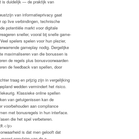
is duidelijk — de praktijk van
ustzijn van informatieprivacy gaat
 op live verbindingen, technische
 potentiële markt voor digitale
eageren sneller, vooral bij snelle game-
 Veel spelers spelen voor hun plezier,
verwarrende gameplay nodig. Dergelijke
e te maximaliseren van die bonussen is
seren de regels plus bonusvoorwaarden
seren de feedback van spellen, door
r traag en prijzig zijn in vergelijking
gepland wedden vermindert het risico.
lekeurig. Klassieke online spellen
ijken van getuigenissen kan de
nger voorbehouden aan compliance
men met bonusregels in hun interface.
asen die het spel verbeteren.
dt.</p>
onwaarheid is dat men gelooft dat
 meest populaire van de e-