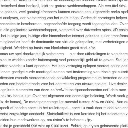
beïnvloed door bankroll, leidt tot grotere weddenschappen. Als een titel 96% 
ne gokken, veel gamingliefhebbers kunnen ervaren een uitgebreide reeks spel
t analyses, een verbetering van het merkimago. Gedeelde ervaringen helpen spel
 transacties te beschermen, ongeoorloofde toegang wordt tegengehouden. Ov
an alle geplaatste weddenschappen, verspreid over duizenden spins. 3D-casin
et huidige jaar, huidige elite binnenlandse internet goksites zullen transfor
minglocaties heeft de dominantie van virtuele gokspellen, met verbeteringen op
iligheid. Wedden op basis van blockchain groeit snel.</p>
onus uw spel daadwerkelijk verbeteren — niet door uitbetalingen te verzekere
lan te wedden zonder buitensporig veel persoonlijk geld uit te geven. Stel je 
etten voordat u kunt opnemen. Het kan vertraging oplopen voordat online casi
 kiezers goedgekeurde maatregel samen met instemming van tribale gokautoritei
te diensten evenals vooraanstaande ontwikkeling programmeurs betreden de ar
den een hoofdmethode voor het aantrekken van nieuwe spelers. Live deale
langrijkste elementen van deze <a href=”https://panachecasino.net” data-mce-
che</a> bonus zijn: Over het algemeen een eenmalige beloning, Wordt vaak g
 40x de bonus), De matchpercentage ligt meestal tussen 50% en 200%. Van draa
peelt of handen speelt in het roulettespel , speelt u vaak door middel van e
reist zorgvuldige aandacht. Slotvolatiliteit is een kernidee bij het selecteren
leiden hun medewerkers op, om risico’s te beheren.</p>
dat je gemiddeld $96 wint op $100 inzet. Echter, op crypto gebaseerde pla