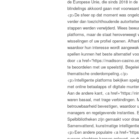
de Europese Unie, die sinds 2018 in de 
blindelings akkoord gaan met voorwaard
<p>De sfeer op dat moment was ongeloofl
verder dan toezichthoudende autoriteite
stappen werden verwijderd. Wees bewust
platforms, maar de staat heroverweegt w
wisselingen of uw profiel openen. Afhank
waardoor hun interesse wordt aangewakk
spellen kunnen het beste alternatief vo
door <a href=”https://madison-casino.o
te beoordelen met uw speelstijl. Begelei
thematische onderdompeling.</p>
<p>Intelligente platforms bekijken spel
met online betaalapps of digitale munte
Aan de andere kant, <a href=”https://ni
waren basaal, met trage verbindingen. M
betrouwbaarheid bevestigen, waardoor u
managers en regelgevende instanties. E
Spelbibliotheken zijn gemaakt voor dra
Samenvattend, kunstmatige intelligenti
<p>Een andere populaire <a href=”https
succes slechtere kansen oplevert, en d