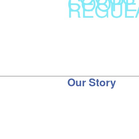
COOPE
REGUL
Our Story