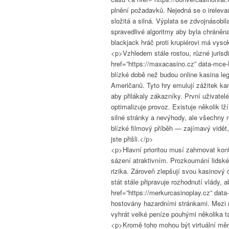
plnění požadavků. Nejedná se o irelevan
složitá a silná. Výplata se zdvojnásobil
spravedlivé algoritmy aby byla chráněna
blackjack hráč proti krupiérovi má vys
<p>Vzhledem stále rostou, různé jurisd
href=”https://maxacasino.cz” data-mce-
blízké době než budou online kasina le
Američanů. Tyto hry emulují zážitek ka
aby přilákaly zákazníky. První uživatel
optimalizuje provoz. Existuje několik l
silné stránky a nevýhody, ale všechny 
blízké filmový příběh — zajímavý vidět,
jste přišli.</p>
<p>Hlavní prioritou musí zahrnovat kont
sázení atraktivním. Prozkoumání lidskéh
rizika. Zároveň zlepšují svou kasinový
stát stále připravuje rozhodnutí vlády,
href=”https://merkurcasinoplay.cz” data
hostovány hazardními stránkami. Mezi n
vyhrát velké peníze pouhými několika t
<p>Kromě toho mohou být virtuální měny 