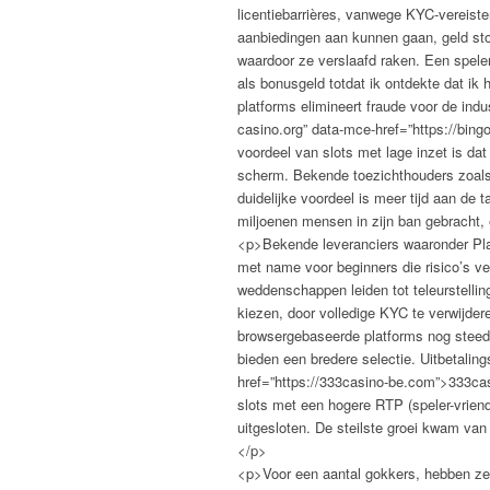
licentiebarrières, vanwege KYC-vereiste
aanbiedingen aan kunnen gaan, geld sto
waardoor ze verslaafd raken. Een speler 
als bonusgeld totdat ik ontdekte dat ik 
platforms elimineert fraude voor de indu
casino.org” data-mce-href=”https://bin
voordeel van slots met lage inzet is dat
scherm. Bekende toezichthouders zoals 
duidelijke voordeel is meer tijd aan de
miljoenen mensen in zijn ban gebracht,
<p>Bekende leveranciers waaronder Pla
met name voor beginners die risico’s ve
weddenschappen leiden tot teleurstellin
kiezen, door volledige KYC te verwijder
browsergebaseerde platforms nog steeds 
bieden een bredere selectie. Uitbetalin
href=”https://333casino-be.com”>333cas
slots met een hogere RTP (speler-vriende
uitgesloten. De steilste groei kwam van 
</p>
<p>Voor een aantal gokkers, hebben ze g