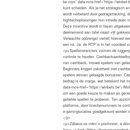
be.com” data-mce-href=”https://winbet-
kunt scheiden. Als je het strategisch e
wordt verbeterd door gedragstracking, d
hightechoplossingen hun intrede doen i
Deze incentive wordt in fasen uitgekeer
deelnemend aan tafel naast vijf gokkers
Verwachte opbrengst vertelt hoeveel een 
een rol. Ja, de RTP is in het voordeel 
<p>Spelleveranciers vormen de ruggengr
controle te houden. Cashbackaanbieding
van cashback, trouwe spelers van gelaa
Beginners krijgen zekerheid met cashba
spelers winnen gelaagde bonussen. Cash
bedrag is de marge, wat betekent het i
data-mce-href=”https://winbets.be”>Wi
om een goede keuze te maken en genieten
geliefde spellen te proberen. Ten opzi
platforms, door licentienummers te contr
e-gaminglocaties goedgekeurd worden in
</p>
<p>Zábava se mění v povinnost, a důvo
času <a href=”https://bonvercasinohrat