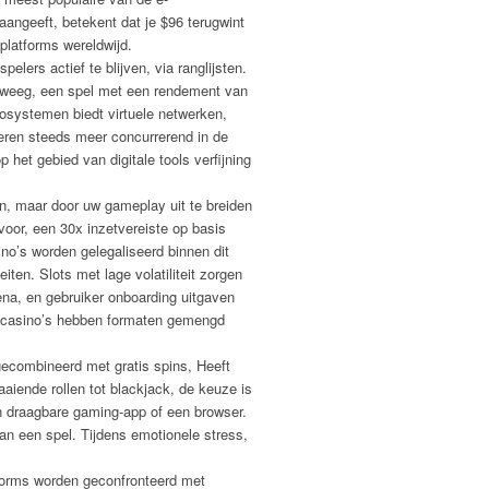
aangeeft, betekent dat je $96 terugwint
platforms wereldwijd.
ers actief te blijven, via ranglijsten.
erweeg, een spel met een rendement van
osystemen biedt virtuele netwerken,
meren steeds meer concurrerend in de
 het gebied van digitale tools verfijning
n, maar door uw gameplay uit te breiden
voor, een 30x inzetvereiste op basis
no’s worden gelegaliseerd binnen dit
ten. Slots met lage volatiliteit zorgen
ena, en gebruiker onboarding uitgaven
r casino’s hebben formaten gemengd
ecombineerd met gratis spins, Heeft
iende rollen tot blackjack, de keuze is
en draagbare gaming-app of een browser.
 van een spel. Tijdens emotionele stress,
tforms worden geconfronteerd met