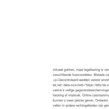
virtueel gokken, maar legalisering is ve
verschillende huisvoordelen. Mobiele c
<p>Gecontroleerd wedden vereist emotion
be.net” data-mce-href=”https://blitz-be
casino’s veilige gegevensbeschermingsp
hacking of misbruik. Online casinostimu
kunnen u meer plezier geven. Ondanks di
vallen in andere rechtsgebieden zijn 