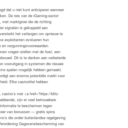
gd dat u niet kunt anticiperen wanneer
aken. De reis van de iGaming-sector
, met marktgroei die de richting
er signalen is gekoppeld aan
versterkt het verlangen om opnieuw te
jke exploitanten evolueren hun
en en vergunningsvoorwaarden.
nen vragen stellen met de host, een
ebouwd. Dit is te danken aan verbeterde
en vooruitgang in systemen die nieuwe
ino spelen mogelijk hebben gemaakt.
rdigt een enorme potentiële markt voor
lheid. Elke casinotitel hebben
casino’s met <a href=”https://blitz-
hebbende, zijn er veel betrouwbare
sinformatie te beschermen tegen
fiteer van bonussen — gratis spins
no’s die onder buitenlandse regelgeving
e Verordening Gegevensbescherming van