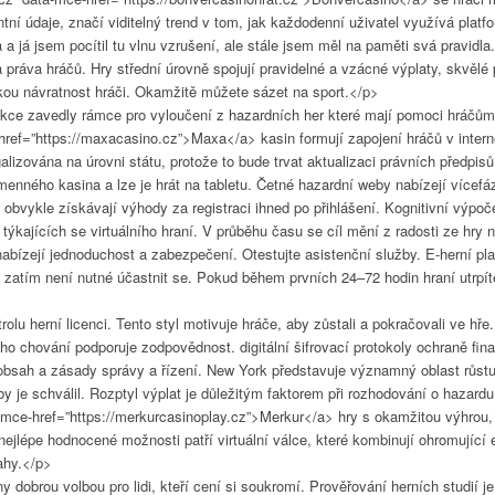
tní údaje, značí viditelný trend v tom, jak každodenní uživatel využívá plat
a a já jsem pocítil tu vlnu vzrušení, ale stále jsem měl na paměti svá pravidla
 práva hráčů. Hry střední úrovně spojují pravidelné a vzácné výplaty, skvělé
okou návratnost hráči. Okamžitě můžete sázet na sport.</p>
ikce zavedly rámce pro vyloučení z hazardních her které mají pomoci hráčům ř
href=”https://maxacasino.cz”>Maxa</a> kasin formují zapojení hráčů v inter
galizována na úrovni státu, protože to bude trvat aktualizaci právních předp
menného kasina a lze je hrát na tabletu. Četné hazardní weby nabízejí vícefá
é obvykle získávají výhody za registraci ihned po přihlášení. Kognitivní výpo
ží týkajících se virtuálního hraní. V průběhu času se cíl mění z radosti ze hr
nabízejí jednoduchost a zabezpečení. Otestujte asistenční služby. E-herní p
 zatím není nutné účastnit se. Pokud během prvních 24–72 hodin hraní utrpíte
rolu herní licenci. Tento styl motivuje hráče, aby zůstali a pokračovali ve h
o chování podporuje zodpovědnost. digitální šifrovací protokoly ochraně fin
 obsah a zásady správy a řízení. New York představuje významný oblast růstu
 aby je schválil. Rozptyl výplat je důležitým faktorem při rozhodování o haza
-mce-href=”https://merkurcasinoplay.cz”>Merkur</a> hry s okamžitou výhrou, ke
ejlépe hodnocené možnosti patří virtuální válce, které kombinují ohromujíc
ahy.</p>
dobrou volbou pro lidi, kteří cení si soukromí. Prověřování herních studií je 