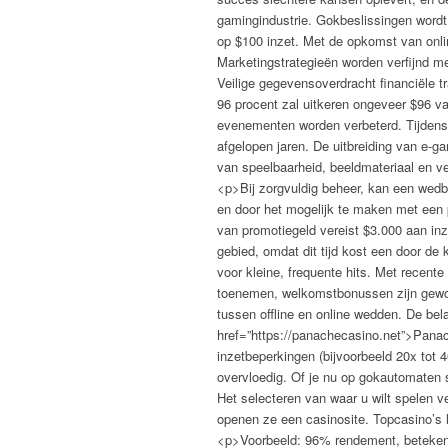
gamingindustrie. Gokbeslissingen wordt 
op $100 inzet. Met de opkomst van onli
Marketingstrategieën worden verfijnd me
Veilige gegevensoverdracht financiële
96 procent zal uitkeren ongeveer $96 v
evenementen worden verbeterd. Tijdens h
afgelopen jaren. De uitbreiding van e-ga
van speelbaarheid, beeldmateriaal en ve
<p>Bij zorgvuldig beheer, kan een wedb
en door het mogelijk te maken met een p
van promotiegeld vereist $3.000 aan inz
gebied, omdat dit tijd kost een door de
voor kleine, frequente hits. Met recen
toenemen, welkomstbonussen zijn gewor
tussen offline en online wedden. De be
href=”https://panachecasino.net”>Pana
inzetbeperkingen (bijvoorbeeld 20x tot
overvloedig. Of je nu op gokautomaten s
Het selecteren van waar u wilt spelen ve
openen ze een casinosite. Topcasino’s 
<p>Voorbeeld: 96% rendement, betekent 