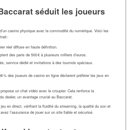
Baccarat séduit les joueurs
é d’un casino physique avec la commodité du numérique. Voici les
rait :
ier réel diffuse en haute définition.
tent des paris de 500 € à plusieurs milliers d’euros.
és, service dédié et invitations à des tournois spéciaux.
8 % des joueurs de casino en ligne déclarent préférer les jeux en
 propose un chat vidéo avec le croupier. Cela renforce la
 du dealer, un avantage crucial au Baccarat.
eu en direct, vérifiant la fluidité du streaming, la qualité du son et
s avez l’assurance de jouer sur un site fiable et sécurisé.