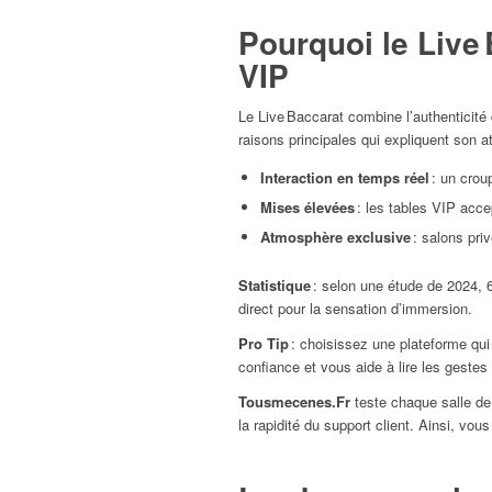
Pourquoi le Live 
VIP
Le Live Baccarat combine l’authenticit
raisons principales qui expliquent son att
Interaction en temps réel
: un croup
Mises élevées
: les tables VIP accep
Atmosphère exclusive
: salons priv
Statistique
: selon une étude de 2024, 6
direct pour la sensation d’immersion.
Pro Tip
: choisissez une plateforme qui
confiance et vous aide à lire les gestes
Tousmecenes.Fr
teste chaque salle de j
la rapidité du support client. Ainsi, vou