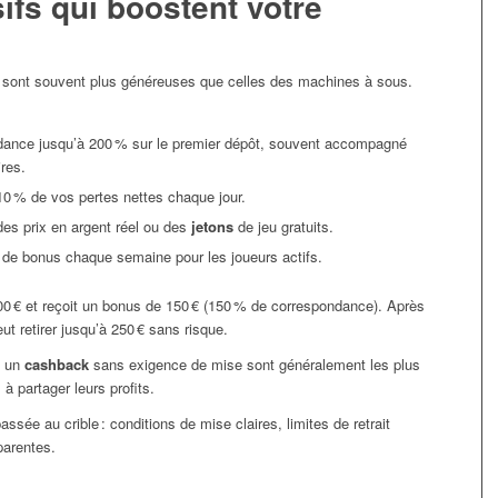
ifs qui boostent votre
t sont souvent plus généreuses que celles des machines à sous.
ance jusqu’à 200 % sur le premier dépôt, souvent accompagné
ires.
0 % de vos pertes nettes chaque jour.
es prix en argent réel ou des
jetons
de jeu gratuits.
de bonus chaque semaine pour les joueurs actifs.
0 € et reçoit un bonus de 150 € (150 % de correspondance). Après
eut retirer jusqu’à 250 € sans risque.
t un
cashback
sans exigence de mise sont généralement les plus
 à partager leurs profits.
sée au crible : conditions de mise claires, limites de retrait
parentes.