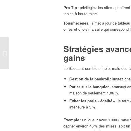
Pro Tip
: privilégiez les sites qui offrent
tables à haute mise.
Tousmecenes.Fr
met à jour ce tableau
offres et choisir la salle qui correspond 
Stratégies avanc
Mastering Live Blackjack at Bet
Panda 1: Expert Strategies for Crypto
gains
Playe...
Le Baccarat semble simple, mais des tec
Gestion de la bankroll
: limitez cha
Parier sur le banquier
: statistiqu
maison de seulement 1,06 %.
Éviter les paris « égalité »
: le taux
inférieure à 5 %.
Exemple
: un joueur avec 1 000 € mise 
gagner environ 46 % des mises, soit un