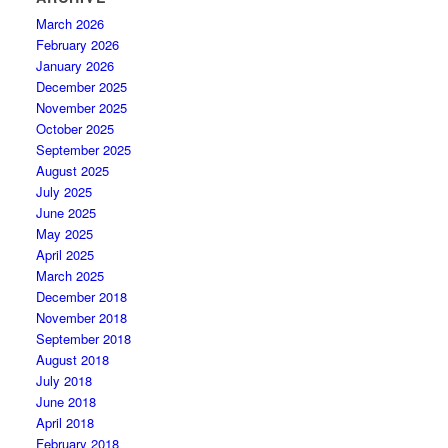
March 2026
February 2026
January 2026
December 2025
November 2025
October 2025
September 2025
August 2025
July 2025
June 2025
May 2025
April 2025
March 2025
December 2018
November 2018
September 2018
August 2018
July 2018
June 2018
April 2018
February 2018