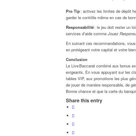
Pro Tip
: activez les limites de dépôt 
garder le contrôle même en cas de bonn
Responsabilité
: le jeu doit rester un 
services d’aide comme
Jouez Respons
En suivant ces recommandations, vous p
en protégeant votre capital et votre bien
Conclusion
Le Live Baccarat combiné aux bonus exc
exigeants. En vous appuyant sur les c
tables VIP, aux promotions les plus gén
de jouer de manière responsable, de gérer
Bonne chance et que la carte du banquier
Share this entry