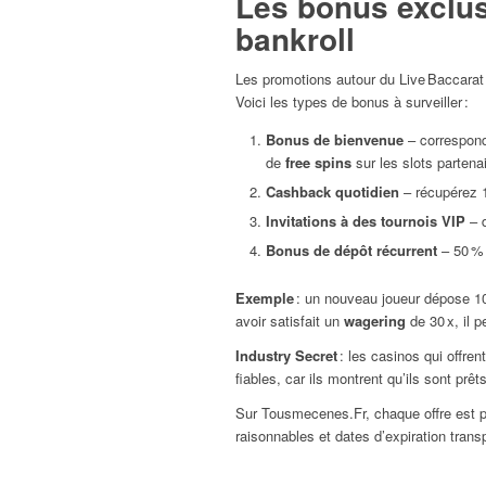
Les bonus exclus
bankroll
Les promotions autour du Live Baccara
Voici les types de bonus à surveiller :
Bonus de bienvenue
– correspond
de
free spins
sur les slots partena
Cashback quotidien
– récupérez 1
Invitations à des tournois VIP
– d
Bonus de dépôt récurrent
– 50 % 
Exemple
: un nouveau joueur dépose 10
avoir satisfait un
wagering
de 30 x, il p
Industry Secret
: les casinos qui offren
fiables, car ils montrent qu’ils sont prêts
Sur Tousmecenes.Fr, chaque offre est pas
raisonnables et dates d’expiration trans