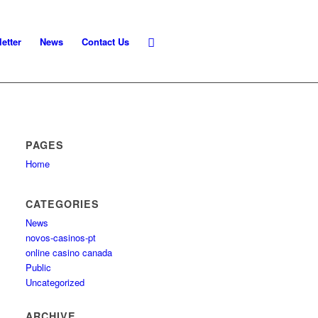
etter
News
Contact Us
PAGES
Home
CATEGORIES
News
novos-casinos-pt
online casino canada
Public
Uncategorized
ARCHIVE