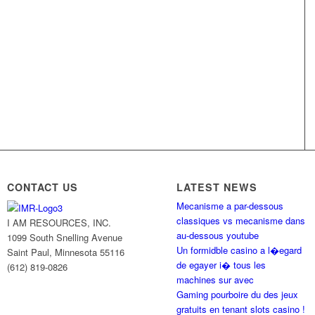
CONTACT US
LATEST NEWS
Mecanisme a par-dessous
classiques vs mecanisme dans
I AM RESOURCES, INC.
au-dessous youtube
1099 South Snelling Avenue
Un formidble casino a l�egard
Saint Paul, Minnesota 55116
de egayer i� tous les
(612) 819-0826
machines sur avec
Gaming pourboire du des jeux
gratuits en tenant slots casino !