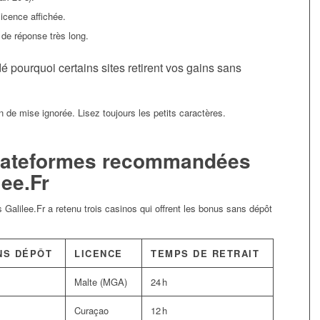
icence affichée.
de réponse très long.
pourquoi certains sites retirent vos gains sans
on de mise ignorée. Lisez toujours les petits caractères.
plateformes recommandées
lee.Fr
Galilee.Fr a retenu trois casinos qui offrent les bonus sans dépôt
NS DÉPÔT
LICENCE
TEMPS DE RETRAIT
Malte (MGA)
24 h
Curaçao
12 h