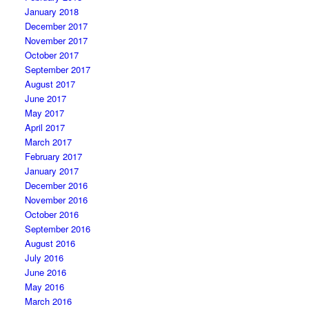
January 2018
December 2017
November 2017
October 2017
September 2017
August 2017
June 2017
May 2017
April 2017
March 2017
February 2017
January 2017
December 2016
November 2016
October 2016
September 2016
August 2016
July 2016
June 2016
May 2016
March 2016