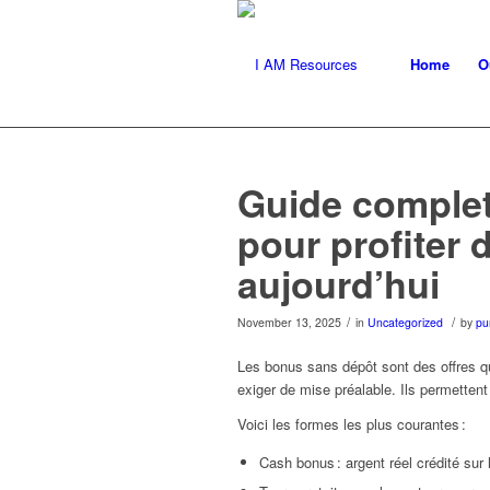
Home
O
Guide complet
pour profiter 
aujourd’hui
/
/
November 13, 2025
in
Uncategorized
by
pu
Les bonus sans dépôt sont des offres qui
exiger de mise préalable. Ils permettent
Voici les formes les plus courantes :
Cash bonus : argent réel crédité sur