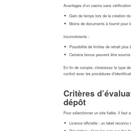
Avantages d’un casino sans vérification
Gain de temps lors de la création d
Moins de documents à fournir pour le
Inconvénients :
Possibilité de limites de retrait plus
Certains bonus peuvent être soumis 
En fin de compte, choisissez le type de
confort avec les procédures d’identificat
Critères d’évalu
dépôt
Pour sélectionner un site fiable, il faut 
Licence officielle : un label reconnu r
Réputation : lisez les avis sur des 