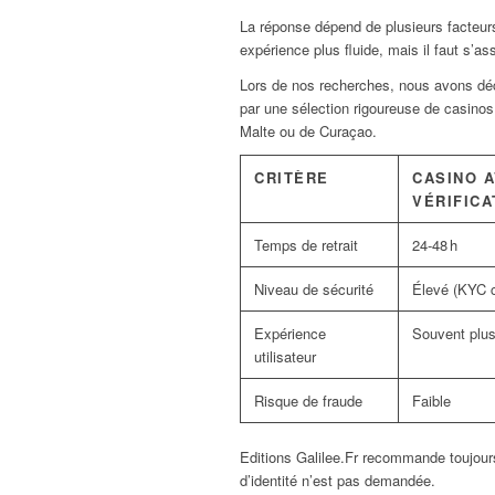
La réponse dépend de plusieurs facteurs
expérience plus fluide, mais il faut s’as
Lors de nos recherches, nous avons déc
par une sélection rigoureuse de casinos p
Malte ou de Curaçao.
CRITÈRE
CASINO 
VÉRIFICA
Temps de retrait
24‑48 h
Niveau de sécurité
Élevé (KYC 
Expérience
Souvent plus
utilisateur
Risque de fraude
Faible
Editions Galilee.Fr recommande toujours 
d’identité n’est pas demandée.