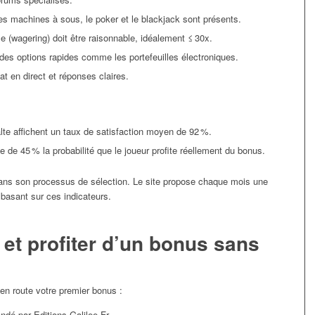
es machines à sous, le poker et le blackjack sont présents.
e (wagering) doit être raisonnable, idéalement ≤ 30x.
es options rapides comme les portefeuilles électroniques.
hat en direct et réponses claires.
te affichent un taux de satisfaction moyen de 92 %.
 de 45 % la probabilité que le joueur profite réellement du bonus.
s dans son processus de sélection. Le site propose chaque mois une
 basant sur ces indicateurs.
et profiter d’un bonus sans
en route votre premier bonus :
ndé par Editions Galilee.Fr.