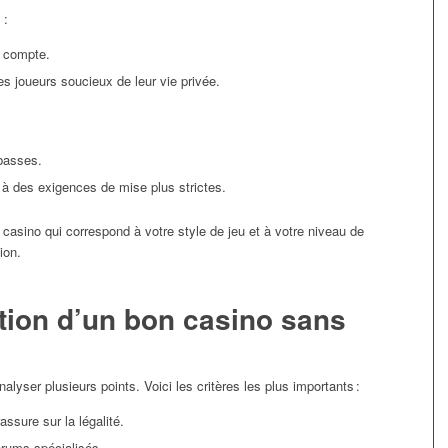
 :
u compte.
s joueurs soucieux de leur vie privée.
 basses.
à des exigences de mise plus strictes.
 casino qui correspond à votre style de jeu et à votre niveau de
ion.
ation d’un bon casino sans
analyser plusieurs points. Voici les critères les plus importants :
assure sur la légalité.
forums spécialisés.