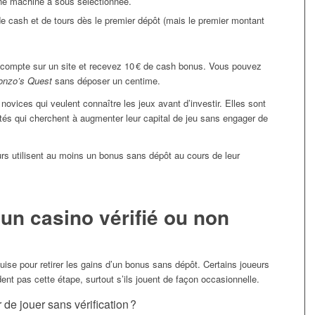
une machine à sous sélectionnée.
 cash et de tours dès le premier dépôt (mais le premier montant
compte sur un site et recevez 10 € de cash bonus. Vous pouvez
onzo’s Quest
sans déposer un centime.
 novices qui veulent connaître les jeux avant d’investir. Elles sont
tés qui cherchent à augmenter leur capital de jeu sans engager de
rs utilisent au moins un bonus sans dépôt au cours de leur
un casino vérifié ou non
quise pour retirer les gains d’un bonus sans dépôt. Certains joueurs
nt pas cette étape, surtout s’ils jouent de façon occasionnelle.
 de jouer sans vérification ?