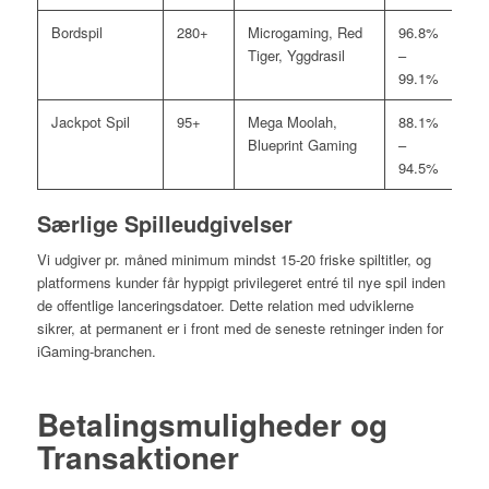
Bordspil
280+
Microgaming, Red
96.8%
Tiger, Yggdrasil
–
99.1%
Jackpot Spil
95+
Mega Moolah,
88.1%
Blueprint Gaming
–
94.5%
Særlige Spilleudgivelser
Vi udgiver pr. måned minimum mindst 15-20 friske spiltitler, og
platformens kunder får hyppigt privilegeret entré til nye spil inden
de offentlige lanceringsdatoer. Dette relation med udviklerne
sikrer, at permanent er i front med de seneste retninger inden for
iGaming-branchen.
Betalingsmuligheder og
Transaktioner