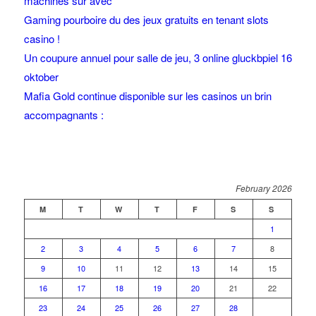
machines sur avec
Gaming pourboire du des jeux gratuits en tenant slots
casino !
Un coupure annuel pour salle de jeu, 3 online gluckbpiel 16
oktober
Mafia Gold continue disponible sur les casinos un brin
accompagnants :
February 2026
M
T
W
T
F
S
S
1
2
3
4
5
6
7
8
9
10
11
12
13
14
15
16
17
18
19
20
21
22
23
24
25
26
27
28