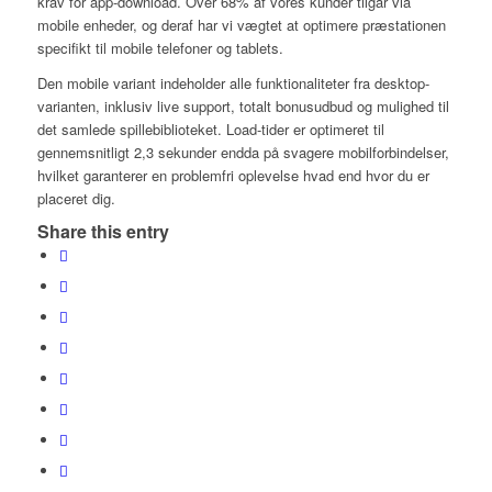
krav for app-download. Over 68% af vores kunder tilgår via
mobile enheder, og deraf har vi vægtet at optimere præstationen
specifikt til mobile telefoner og tablets.
Den mobile variant indeholder alle funktionaliteter fra desktop-
varianten, inklusiv live support, totalt bonusudbud og mulighed til
det samlede spillebiblioteket. Load-tider er optimeret til
gennemsnitligt 2,3 sekunder endda på svagere mobilforbindelser,
hvilket garanterer en problemfri oplevelse hvad end hvor du er
placeret dig.
Share this entry