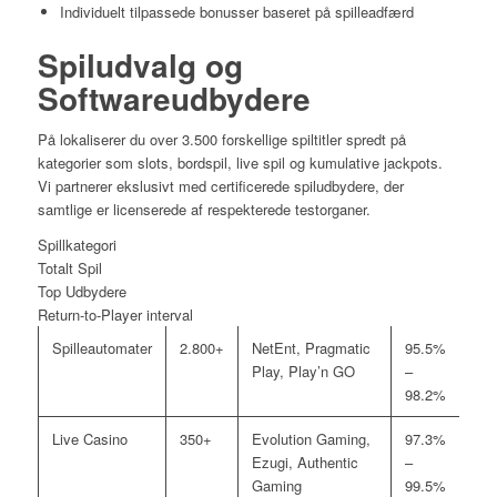
Individuelt tilpassede bonusser baseret på spilleadfærd
Spiludvalg og
Softwareudbydere
På lokaliserer du over 3.500 forskellige spiltitler spredt på
kategorier som slots, bordspil, live spil og kumulative jackpots.
Vi partnerer ekslusivt med certificerede spiludbydere, der
samtlige er licenserede af respekterede testorganer.
Spillkategori
Totalt Spil
Top Udbydere
Return-to-Player interval
Spilleautomater
2.800+
NetEnt, Pragmatic
95.5%
Play, Play’n GO
–
98.2%
Live Casino
350+
Evolution Gaming,
97.3%
Ezugi, Authentic
–
Gaming
99.5%