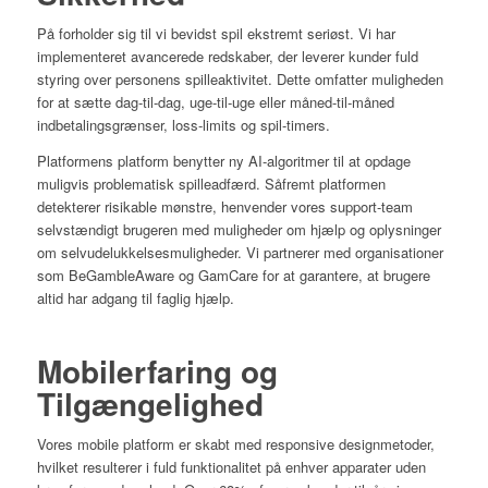
På forholder sig til vi bevidst spil ekstremt seriøst. Vi har
implementeret avancerede redskaber, der leverer kunder fuld
styring over personens spilleaktivitet. Dette omfatter muligheden
for at sætte dag-til-dag, uge-til-uge eller måned-til-måned
indbetalingsgrænser, loss-limits og spil-timers.
Platformens platform benytter ny AI-algoritmer til at opdage
muligvis problematisk spilleadfærd. Såfremt platformen
detekterer risikable mønstre, henvender vores support-team
selvstændigt brugeren med muligheder om hjælp og oplysninger
om selvudelukkelsesmuligheder. Vi partnerer med organisationer
som BeGambleAware og GamCare for at garantere, at brugere
altid har adgang til faglig hjælp.
Mobilerfaring og
Tilgængelighed
Vores mobile platform er skabt med responsive designmetoder,
hvilket resulterer i fuld funktionalitet på enhver apparater uden