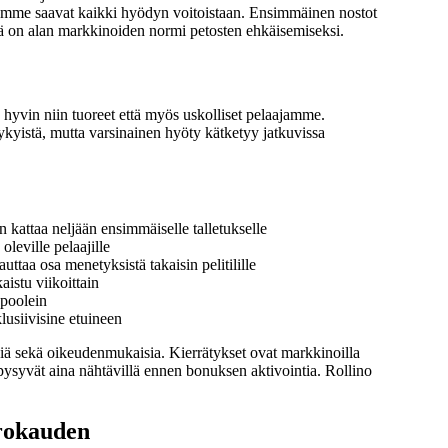
ämme saavat kaikki hyödyn voitoistaan. Ensimmäinen nostot
ämä on alan markkinoiden normi petosten ehkäisemiseksi.
yvin niin tuoreet että myös uskolliset pelaajamme.
kyistä, mutta varsinainen hyöty kätketyy jatkuvissa
n kattaa neljään ensimmäiselle talletukselle
oleville pelaajille
ttaa osa menetyksistä takaisin pelitilille
aistu viikoittain
opoolein
lusiivisine etuineen
 sekä oikeudenmukaisia. Kierrätykset ovat markkinoilla
 pysyvät aina nähtävillä ennen bonuksen aktivointia. Rollino
rokauden