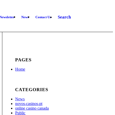
Search
Newsletter
News
Contact Us
PAGES
Home
CATEGORIES
News
novos-casinos-pt
online casino canada
Public