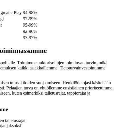
agmatic Play
94-98%
gi
97-99%
r
95-99%
92-96%
93-97%
 Toiminnassamme
pohjalle. Toimimme auktorisoitujen toimiluvan turvin, mikä
kemuksen kaikki asiakkaillemme. Tietoturvainvestointimme
en transaktioiden suojaamiseen. Henkilötietojasi käsitellään
i. Pelaajien turva on yhtiöllemme ensisijainen prioriteettimme,
seen, kuten esimerkiksi talletusrajat, tappiorajat ja
umme
n talletusrajat
ajanjaksoksi