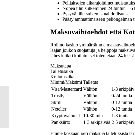
Pelijaksojen aikarajoittimet muistutuk
Nopea tilin sulkeminen 24 tuntiin – 6
Pysyvä tilin sulkemismahdollisuus
Pääsy ammattimaiseen peliongelman t
Maksuvaihtoehdot että Kot
Rollino kasino ymmärrämme maksuvaihtoeht
laajan joukon suojattuja ja helppoja maksuva
lähes kaikki kotiutukset toteutetaan 24 h sisäl
Maksutapa
Talletusaika
Kotiutusaika
Minimi/Maksimi Talletus
Visa/Mastercard
Välitön
1-3 arkipäiv
Trustly
Välitön
0-24 tuntia
RodeoSlot: Práctica de Juego Auténtica
Skrill
Välitön
0-12 tuntia
en el Sitio de Juegos Online de
Neteller
Välitön
0-12 tuntia
territorio...
Kryptovaluutat
10-30 min
1-3 tuntia
Panksiirto
1-3 arkipäivää
2-5 arkipäiv
Emme koskaan peri maksuja talletuksista tai 