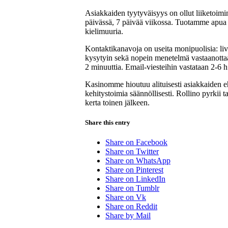
Asiakkaiden tyytyväisyys on ollut liiketoim
päivässä, 7 päivää viikossa. Tuotamme apua s
kielimuuria.
Kontaktikanavoja on useita monipuolisia: li
kysytyin sekä nopein menetelmä vastaanotta
2 minuuttia. Email-viesteihin vastataan 2-6 h 
Kasinomme hioutuu alituisesti asiakkaiden e
kehitystoimia säännöllisesti. Rollino pyrkii
kerta toinen jälkeen.
Share this entry
Share on Facebook
Share on Twitter
Share on WhatsApp
Share on Pinterest
Share on LinkedIn
Share on Tumblr
Share on Vk
Share on Reddit
Share by Mail