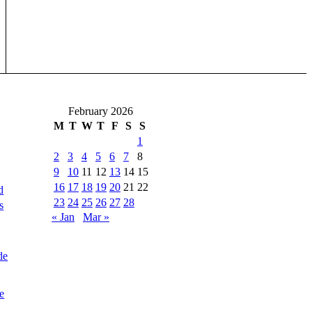
February 2026
M
T
W
T
F
S
S
1
2
3
4
5
6
7
8
9
10
11
12
13
14
15
16
17
18
19
20
21
22
d
23
24
25
26
27
28
s
« Jan
Mar »
de
e