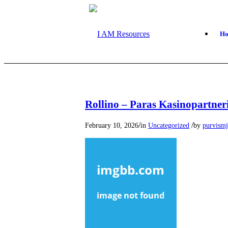
H
Rollino – Paras Kasinopartne
/
/
February 10, 2026
in
Uncategorized
by
purvismj