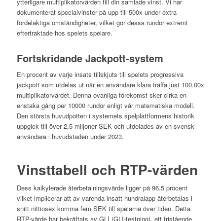
ytterligare multiplikatorvärden till din samlade vinst. Vi har
dokumenterat specialvinster på upp till 500x under extra
fördelaktiga omständigheter, vilket gör dessa rundor extremt
eftertraktade hos spelets spelare.
Fortskridande Jackpott-system
En procent av varje insats tillskjuts till spelets progressiva
jackpott som utdelas ut när en användare klara träffa just 100.00x
multiplikatorvärdet. Denna ovanliga förekomst sker cirka en
enstaka gång per 10000 rundor enligt vår matematiska modell.
Den största huvudpotten i systemets spelplattformens historik
uppgick till över 2,5 miljoner SEK och utdelades av en svensk
användare i huvudstaden under 2023.
Vinsttabell och RTP-värden
Dess kalkylerade återbetalningsvärde ligger på 96.5 procent
vilket implicerar att av varenda insatt hundralapp återbetalas i
snitt nittiosex komma fem SEK till spelarna över tiden. Detta
RTP-värde har bekräftats av GLI (GLI-testning), ett fristående