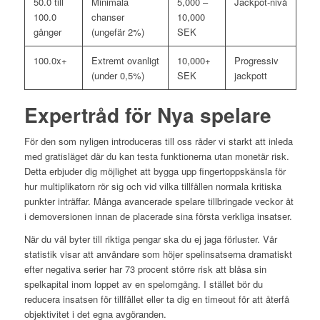
50.0 till
Minimala
5,000 –
Jackpot-nivå
100.0
chanser
10,000
gånger
(ungefär 2%)
SEK
100.0x+
Extremt ovanligt
10,000+
Progressiv
(under 0,5%)
SEK
jackpott
Expertråd för Nya spelare
För den som nyligen introduceras till oss råder vi starkt att inleda
med gratisläget där du kan testa funktionerna utan monetär risk.
Detta erbjuder dig möjlighet att bygga upp fingertoppskänsla för
hur multiplikatorn rör sig och vid vilka tillfällen normala kritiska
punkter inträffar. Många avancerade spelare tillbringade veckor åt
i demoversionen innan de placerade sina första verkliga insatser.
När du väl byter till riktiga pengar ska du ej jaga förluster. Vår
statistik visar att användare som höjer spelinsatserna dramatiskt
efter negativa serier har 73 procent större risk att blåsa sin
spelkapital inom loppet av en spelomgång. I stället bör du
reducera insatsen för tillfället eller ta dig en timeout för att återfå
objektivitet i det egna avgöranden.