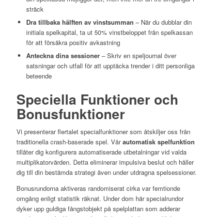
sträck
Dra tillbaka hälften av vinstsumman
– När du dubblar din
initiala spelkapital, ta ut 50% vinstbeloppet från spelkassan
för att försäkra positiv avkastning
Anteckna dina sessioner
– Skriv en speljournal över
satsningar och utfall för att upptäcka trender i ditt personliga
beteende
Speciella Funktioner och
Bonusfunktioner
Vi presenterar flertalet specialfunktioner som åtskiljer oss från
traditionella crash-baserade spel. Vår
automatisk spelfunktion
tillåter dig konfigurera automatiserade utbetalningar vid valda
multiplikatorvärden. Detta eliminerar impulsiva beslut och håller
dig till din bestämda strategi även under utdragna spelsessioner.
Bonusrundorna aktiveras randomiserat cirka var femtionde
omgång enligt statistik räknat. Under dom här specialrundor
dyker upp guldiga fångstobjekt på spelplattan som adderar