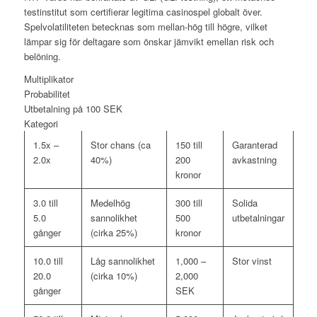
testinstitut som certifierar legitima casinospel globalt över.
Spelvolatiliteten betecknas som mellan-hög till högre, vilket
lämpar sig för deltagare som önskar jämvikt emellan risk och
belöning.
Multiplikator
Probabilitet
Utbetalning på 100 SEK
Kategori
1.5x –
Stor chans (ca
150 till
Garanterad
2.0x
40%)
200
avkastning
kronor
3.0 till
Medelhög
300 till
Solida
5.0
sannolikhet
500
utbetalningar
gånger
(cirka 25%)
kronor
10.0 till
Låg sannolikhet
1,000 –
Stor vinst
20.0
(cirka 10%)
2,000
gånger
SEK