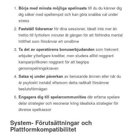
Börja med minsta möjliga spelinsats
till du du känner dig
dig säker med speltempot och kan göra snabba val under
stress
Fastställ tidsramar
för dina sessioner, idealt inte mer än
trettio till fyrtiofem minuter åt gången för att förhindra mental
trötthet som försämrar ert omdöme
Ta del av operatörens bonuserbjudanden
som frekvent
erbjuder ytterligare krediter, men studera alltid noggrant
kampanjvillkoren noggrant för att begripa
genomspelningskraven
Satsa ej under påverkan
av berusande ämnen eller när du
är psykiskt instabil eftersom detta radikalt försämrar
beslutsförmågan
Engagera dig till spelarcommunities
där erfarna spelare
delar strategier och resonerar kring idealiska strategier för
diverse spelkassor
System- Förutsättningar och
Plattformkompatibilitet