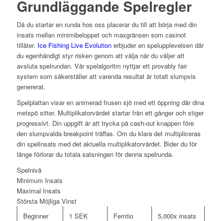
Grundläggande Spelregler
Då du startar en runda hos oss placerar du till att börja med din
insats mellan minimibeloppet och maxgränsen som casinot
tillåter.
Ice Fishing Live Evolution
erbjuder en spelupplevelsen där
du egenhändigt styr risken genom att välja när du väljer att
avsluta spelrundan. Vår spelalgoritm nyttjar ett provably fair
system som säkerställer att varenda resultat är totalt slumpvis
genererat.
Spelplattan visar en animerad frusen sjö med ett öppning där dina
metspö sitter. Multiplikatorvärdet startar från ett gånger och stiger
progressivt. Din uppgift är att trycka på cash-out knappen före
den slumpvalda breakpoint träffas. Om du klara det multipliceras
din spelinsats med det aktuella multiplikatorvärdet. Bider du för
länge förlorar du totala satsningen för denna spelrunda.
Spelnivå
Minimum Insats
Maximal Insats
Största Möjliga Vinst
Beginner
1 SEK
Femtio
5,000x insats