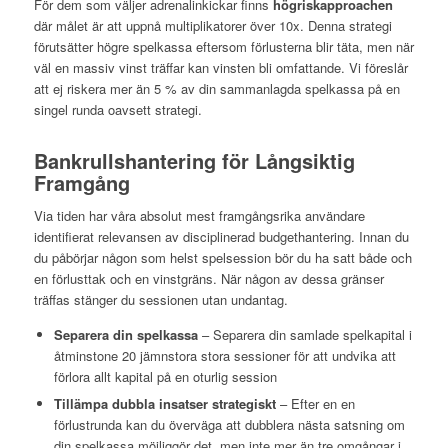
För dem som väljer adrenalinkickar finns
högriskapproachen
där målet är att uppnå multiplikatorer över 10x. Denna strategi
förutsätter högre spelkassa eftersom förlusterna blir täta, men när
väl en massiv vinst träffar kan vinsten bli omfattande. Vi föreslår
att ej riskera mer än 5 % av din sammanlagda spelkassa på en
singel runda oavsett strategi.
Bankrullshantering för Långsiktig
Framgång
Via tiden har våra absolut mest framgångsrika användare
identifierat relevansen av disciplinerad budgethantering. Innan du
du påbörjar någon som helst spelsession bör du ha satt både och
en förlusttak och en vinstgräns. När någon av dessa gränser
träffas stänger du sessionen utan undantag.
Separera din spelkassa
– Separera din samlade spelkapital i
åtminstone 20 jämnstora stora sessioner för att undvika att
förlora allt kapital på en oturlig session
Tillämpa dubbla insatser strategiskt
– Efter en en
förlustrunda kan du överväga att dubblera nästa satsning om
din spelkassa möjliggör det, men inte mer än tre omgångar i