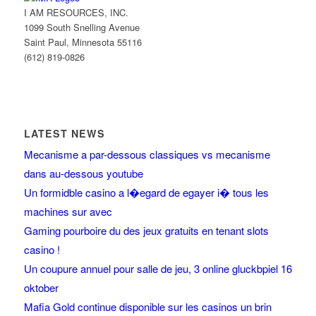
I AM RESOURCES, INC.
1099 South Snelling Avenue
Saint Paul, Minnesota 55116
(612) 819-0826
LATEST NEWS
Mecanisme a par-dessous classiques vs mecanisme
dans au-dessous youtube
Un formidble casino a l�egard de egayer i� tous les
machines sur avec
Gaming pourboire du des jeux gratuits en tenant slots
casino !
Un coupure annuel pour salle de jeu, 3 online gluckbpiel 16
oktober
Mafia Gold continue disponible sur les casinos un brin