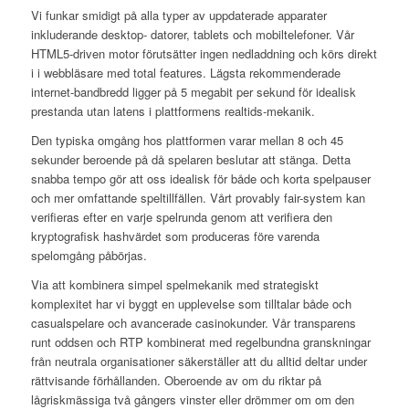
Vi funkar smidigt på alla typer av uppdaterade apparater
inkluderande desktop- datorer, tablets och mobiltelefoner. Vår
HTML5-driven motor förutsätter ingen nedladdning och körs direkt
i i webbläsare med total features. Lägsta rekommenderade
internet-bandbredd ligger på 5 megabit per sekund för idealisk
prestanda utan latens i plattformens realtids-mekanik.
Den typiska omgång hos plattformen varar mellan 8 och 45
sekunder beroende på då spelaren beslutar att stänga. Detta
snabba tempo gör att oss idealisk för både och korta spelpauser
och mer omfattande speltillfällen. Vårt provably fair-system kan
verifieras efter en varje spelrunda genom att verifiera den
kryptografisk hashvärdet som produceras före varenda
spelomgång påbörjas.
Via att kombinera simpel spelmekanik med strategiskt
komplexitet har vi byggt en upplevelse som tilltalar både och
casualspelare och avancerade casinokunder. Vår transparens
runt oddsen och RTP kombinerat med regelbundna granskningar
från neutrala organisationer säkerställer att du alltid deltar under
rättvisande förhållanden. Oberoende av om du riktar på
lågriskmässiga två gångers vinster eller drömmer om om den