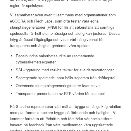
regler för spelskydd.
Vi samarbetar även även tillsammans med organisationer som
eCOGRA och iTech Labs, som ofta testar våra egna
slumptalsgeneratorer (RNG) för för att säkerställa att samtliga
spelresultat är helt slumpmässiga och aldrig kan justeras. Dessa
intyg är öppet tillgängliga och visar vårt hängivenhet för
transparens och ärlighet gentemot våra spelare.
Regelbundna säkerhetsaudits av utomstående
cybersäkerhetsexperter
SSL-kryptering med 256-bit teknik för alla dataöverföringar
Segregerade spelmedel som hålls separata från driftkapital
Oberoende slumptalsgenereringstester kvartalsvis
Transparent presentation av RTP-värden för alla spel
På Starzino representerar vårt mål att bygga en långsiktig relation
med plattformens spelare byggd på förtroende och tydlighet. Vi
kommer fortsätta att förbättra och förstärka vår spelplattform
baserat på feedback från våra medlemmar, våra uppskattade
spelare, eftersom er egen tillfredsställelse och skydd alltid