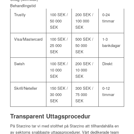
Behandlingstid
Trustly
100 SEK /
200 SEK /
0-24
50 000
100 000
timmar
SEK
SEK
Visa/Mastercard
100 SEK /
500 SEK /
1-3
25 000
50 000
bankdagar
SEK
SEK
Swish
100 SEK /
200 SEK /
Direkt
10 000
10 000
SEK
SEK
Skrill/Neteller
150 SEK /
300 SEK /
0-12
30 000
75 000
timmar
SEK
SEK
Transparent Uttagsprocedur
På Starzino tar vi med stolthet på Starzino att tillhandahålla en
av sektorns snabbaste uttagsprocedurer. Vårt dedikerade team