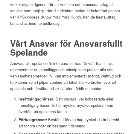
verkar dygnet igenom för att verifiera och processa uttag så
smidigt som möjligt. När din identitet sedan är bekräftad genom
vår KYC-process (Know Your Your Kund), kan de flesta uttag
behandlas inom aktuella dag.
Vårt Ansvar för Ansvarsfullt
Spelande
Ansvarsfullt spelande är inte bara en fras för vårt team – det
representerar en grundläggande princip som präglar alla våra
verksamhetsområden. Vi kan implementerat många verktyg och
funktioner som hjälper spelare att bibehålla kontrollen över sitt
spelande och försäkra att aktiviteten förblir en hobby.
Insättningsgränser:
Sätt dagliga, veckobaserade eller
månatliga gränser för hur mycket mycket spelaren kan
överföra på spelarens konto
Förlustgränser:
Bestäm i förväg hur mycket du är beredd
att förlora under en bestämd tidsperiod
Sessionstider:
Få notiser efter en tidigare inställd speltid för