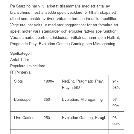
På Starzino har vi vi arbetat tillsammans med ett antal av
branschens mest ansedda spelutvecklare för till att skapa ett
utbud som består av över tvåtusen femhundra unika speltitlar.
Varje titel har valts ut med stor noggrannhet för att försäkra att
spelet möter våra standarder och erbjuder rättvis spelfunktion.
Våra samarbetspartners inkluderar välkända namn som NetEnt,
Pragmatic Play, Evolution Gaming Gaming och Microgaming.
Spelkategori
Antal Titlar
Populära Utvecklare
RTP-intervall
Slots
1800+
NetEnt, Pragmatic Play,
94-
Play’n GO
98%
Bordsspel
350+
Evolution, Microgaming
97-
99%
Live Casino
250+
Evolution Gaming, Ezugi
96-
99%