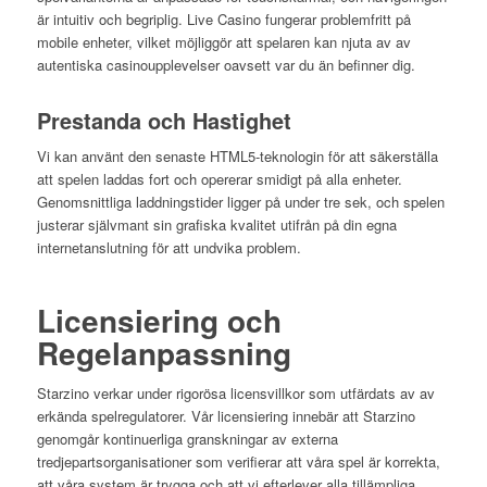
är intuitiv och begriplig. Live Casino fungerar problemfritt på
mobile enheter, vilket möjliggör att spelaren kan njuta av av
autentiska casinoupplevelser oavsett var du än befinner dig.
Prestanda och Hastighet
Vi kan använt den senaste HTML5-teknologin för att säkerställa
att spelen laddas fort och opererar smidigt på alla enheter.
Genomsnittliga laddningstider ligger på under tre sek, och spelen
justerar självmant sin grafiska kvalitet utifrån på din egna
internetanslutning för att undvika problem.
Licensiering och
Regelanpassning
Starzino verkar under rigorösa licensvillkor som utfärdats av av
erkända spelregulatorer. Vår licensiering innebär att Starzino
genomgår kontinuerliga granskningar av externa
tredjepartsorganisationer som verifierar att våra spel är korrekta,
att våra system är trygga och att vi efterlever alla tillämpliga