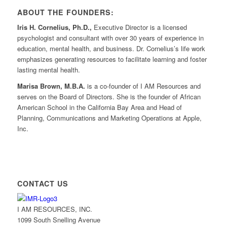
ABOUT THE FOUNDERS:
Iris H. Cornelius, Ph.D.,
Executive Director is a licensed
psychologist and consultant with over 30 years of experience in
education, mental health, and business. Dr. Cornelius’s life work
emphasizes generating resources to facilitate learning and foster
lasting mental health.
Marisa Brown, M.B.A.
is a co-founder of I AM Resources and
serves on the Board of Directors. She is the founder of African
American School in the California Bay Area and Head of
Planning, Communications and Marketing Operations at Apple,
Inc.
CONTACT US
I AM RESOURCES, INC.
1099 South Snelling Avenue