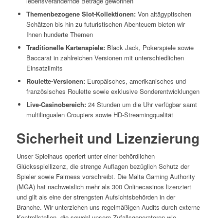
lebensverändernde Beträge gewonnen
Themenbezogene Slot-Kollektionen:
Von altägyptischen
Schätzen bis hin zu futuristischen Abenteuern bieten wir
Ihnen hunderte Themen
Traditionelle Kartenspiele:
Black Jack, Pokerspiele sowie
Baccarat in zahlreichen Versionen mit unterschiedlichen
Einsatzlimits
Roulette-Versionen:
Europäisches, amerikanisches und
französisches Roulette sowie exklusive Sonderentwicklungen
Live-Casinobereich:
24 Stunden um die Uhr verfügbar samt
multilingualen Croupiers sowie HD-Streamingqualität
Sicherheit und Lizenzierung
Unser Spielhaus operiert unter einer behördlichen
Glücksspiellizenz, die strenge Auflagen bezüglich Schutz der
Spieler sowie Fairness vorschreibt. Die Malta Gaming Authority
(MGA) hat nachweislich mehr als 300 Onlinecasinos lizenziert
und gilt als eine der strengsten Aufsichtsbehörden in der
Branche. Wir unterziehen uns regelmäßigen Audits durch externe
Kontrollstellen, die sowohl unsere Zufallsgeneratoren wie