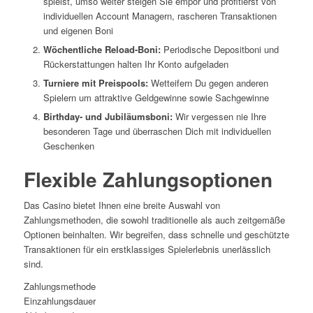
spielst, umso weiter steigen Sie empor und profitierst von
individuellen Account Managern, rascheren Transaktionen
und eigenen Boni
Wöchentliche Reload-Boni:
Periodische Depositboni und
Rückerstattungen halten Ihr Konto aufgeladen
Turniere mit Preispools:
Wetteifern Du gegen anderen
Spielern um attraktive Geldgewinne sowie Sachgewinne
Birthday- und Jubiläumsboni:
Wir vergessen nie Ihre
besonderen Tage und überraschen Dich mit individuellen
Geschenken
Flexible Zahlungsoptionen
Das Casino bietet Ihnen eine breite Auswahl von
Zahlungsmethoden, die sowohl traditionelle als auch zeitgemäße
Optionen beinhalten. Wir begreifen, dass schnelle und geschützte
Transaktionen für ein erstklassiges Spielerlebnis unerlässlich
sind.
Zahlungsmethode
Einzahlungsdauer