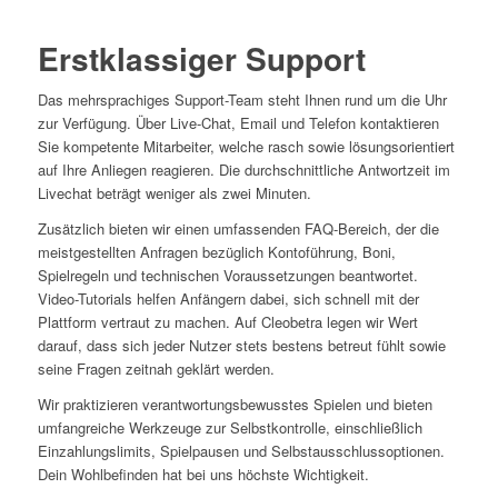
Erstklassiger Support
Das mehrsprachiges Support-Team steht Ihnen rund um die Uhr
zur Verfügung. Über Live-Chat, Email und Telefon kontaktieren
Sie kompetente Mitarbeiter, welche rasch sowie lösungsorientiert
auf Ihre Anliegen reagieren. Die durchschnittliche Antwortzeit im
Livechat beträgt weniger als zwei Minuten.
Zusätzlich bieten wir einen umfassenden FAQ-Bereich, der die
meistgestellten Anfragen bezüglich Kontoführung, Boni,
Spielregeln und technischen Voraussetzungen beantwortet.
Video-Tutorials helfen Anfängern dabei, sich schnell mit der
Plattform vertraut zu machen. Auf Cleobetra legen wir Wert
darauf, dass sich jeder Nutzer stets bestens betreut fühlt sowie
seine Fragen zeitnah geklärt werden.
Wir praktizieren verantwortungsbewusstes Spielen und bieten
umfangreiche Werkzeuge zur Selbstkontrolle, einschließlich
Einzahlungslimits, Spielpausen und Selbstausschlussoptionen.
Dein Wohlbefinden hat bei uns höchste Wichtigkeit.