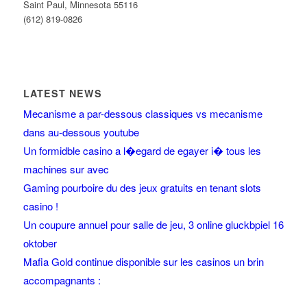
Saint Paul, Minnesota 55116
(612) 819-0826
LATEST NEWS
Mecanisme a par-dessous classiques vs mecanisme
dans au-dessous youtube
Un formidble casino a l�egard de egayer i� tous les
machines sur avec
Gaming pourboire du des jeux gratuits en tenant slots
casino !
Un coupure annuel pour salle de jeu, 3 online gluckbpiel 16
oktober
Mafia Gold continue disponible sur les casinos un brin
accompagnants :