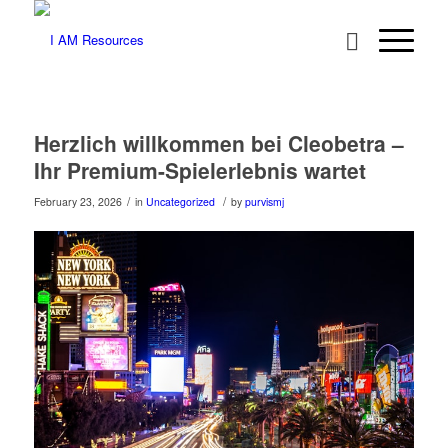
Herzlich willkommen bei Cleobetra –
Ihr Premium-Spielerlebnis wartet
/
/
February 23, 2026
in
Uncategorized
by
purvismj