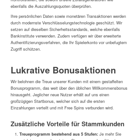
ebenfalls die Auszahlungsquoten überprüfen.
Ihre persönlichen Daten sowie monetären Transaktionen werden
durch modernste Verschlüsselungstechnologie geschützt. Wir
setzen auf dieselben Sicherheitsstandards, welche ebenfalls
Bankinstitute verwenden. Zudem verfügen wir über erweiterte
Authentifizierungsverfahren, die Ihr Spielerkonto vor unbefugtem
Zugriff schützen.
Lukrative Bonusaktionen
Wir belohnen die Treue unserer Kunden mit einem gestaffelten
Bonusprogramm, das weit über den üblichen Willkommensbonus
hinausgeht. Jeglicher neue Nutzer erhält auf uns einen
großzügigen Startbonus, welcher sich auf die ersten
Einzahlungen verteilt und mit Free Spins verbunden wird.
Zusätzliche Vorteile für Stammkunden
Treueprogramm bestehend aus 5 Stufen:
Je mehr Sie