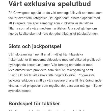
Vårt exklusiva spelutbud
På Crowngreen upptäcker du vårt omsorgsfullt valt sortiment som
täcker över flera kategorier. Det egna team arbetar löpande med
att integrera nya spel samtidigt som vi bibehåller de tidlösa
titlarna som alla våra medlemmar älskar. Alla spel går igenom
rigorös kvalitetskontroll före det görs tillgängligt på plattformen.
Slots och jackpottspel
Vårt slotsamling innehåller allt möjligt från klassiska
fruktmaskiner till moderna videoslots med sofistikerad grafik och
nyskapande bonusfunktioner. Vårt företag samarbetar med
leverantörer som providers som NetEnt, Microgaming samt
Play’n GO för till att säkerställa högsta kvalitet. Progressiva
jackpots erbjuder samtliga våra spelare chans till livsförändrande
vinster, med prispoolar som regelbundet passerar många miljoner
svenska kronor.
Bordsspel för taktiker