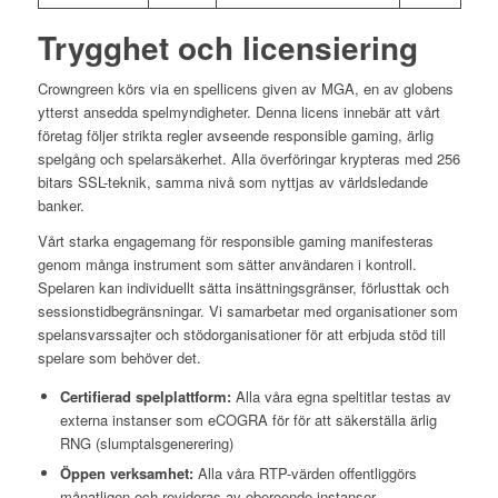
Trygghet och licensiering
Crowngreen körs via en spellicens given av MGA, en av globens
ytterst ansedda spelmyndigheter. Denna licens innebär att vårt
företag följer strikta regler avseende responsible gaming, ärlig
spelgång och spelarsäkerhet. Alla överföringar krypteras med 256
bitars SSL-teknik, samma nivå som nyttjas av världsledande
banker.
Vårt starka engagemang för responsible gaming manifesteras
genom många instrument som sätter användaren i kontroll.
Spelaren kan individuellt sätta insättningsgränser, förlusttak och
sessionstidbegränsningar. Vi samarbetar med organisationer som
spelansvarssajter och stödorganisationer för att erbjuda stöd till
spelare som behöver det.
Certifierad spelplattform:
Alla våra egna speltitlar testas av
externa instanser som eCOGRA för för att säkerställa ärlig
RNG (slumptalsgenerering)
Öppen verksamhet:
Alla våra RTP-värden offentliggörs
månatligen och revideras av oberoende instanser