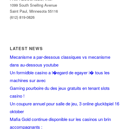
1099 South Snelling Avenue
Saint Paul, Minnesota 55116
(612) 819-0826
LATEST NEWS
Mecanisme a par-dessous classiques vs mecanisme
dans au-dessous youtube
Un formidble casino a l�egard de egayer i� tous les
machines sur avec
Gaming pourboire du des jeux gratuits en tenant slots
casino !
Un coupure annuel pour salle de jeu, 3 online gluckbpiel 16
oktober
Mafia Gold continue disponible sur les casinos un brin
accompagnants :