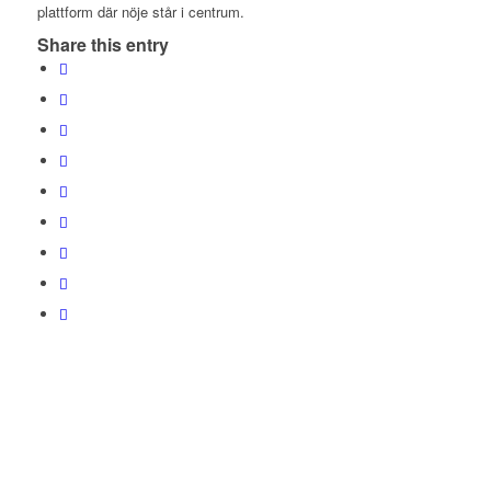
plattform där nöje står i centrum.
Share this entry