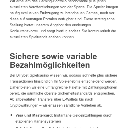
Wir erneuern das Gaming-Portfolio hebdomadal plus jenen
aktuellsten Veröffentlichungen von der Sparte. Die Spieler kriegen
häufig exclusiven Frühzugang zu brandneuen Games, noch vor
diese auf sonstigen Portalen verfügbar sind. Diese strategische
Stellung bietet unserem Angebot den eindeutigen
Konkurrenzvorteil und sorgt hierfür, sodass Sie kontinuierlich die
aktuellsten Spieltrends erleben können.
Sichere sowie variable
Bezahlmöglichkeiten
Bei Billybet Spielcasino wissen wir, sodass schnelle plus sichere
Transaktionen hinsichtlich Ihr Spielerlebnis entscheidend werden.
Daher bieten wir eine umfangreiche Palette mit Zahlungsoptionen
bereit, die sämtliche oberste Sicherheitsstandards entsprechen.
Ab altbewährten Transfers über E-Wallets bis nach
Cryptowährungen – wir erfassen sämtliche Vorlieben ab.
Visa und Mastercard:
Instantane Geldeinzahlungen durch
etablierten Kartensystemen