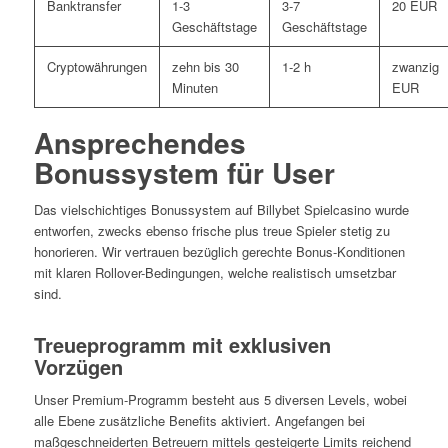
Banktransfer
1-3
3-7
20 EUR
Geschäftstage
Geschäftstage
Cryptowährungen
zehn bis 30
1-2 h
zwanzig
Minuten
EUR
Ansprechendes
Bonussystem für User
Das vielschichtiges Bonussystem auf Billybet Spielcasino wurde
entworfen, zwecks ebenso frische plus treue Spieler stetig zu
honorieren. Wir vertrauen bezüglich gerechte Bonus-Konditionen
mit klaren Rollover-Bedingungen, welche realistisch umsetzbar
sind.
Treueprogramm mit exklusiven
Vorzügen
Unser Premium-Programm besteht aus 5 diversen Levels, wobei
alle Ebene zusätzliche Benefits aktiviert. Angefangen bei
maßgeschneiderten Betreuern mittels gesteigerte Limits reichend