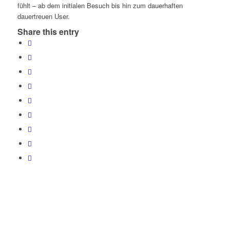
fühlt – ab dem initialen Besuch bis hin zum dauerhaften
dauertreuen User.
Share this entry