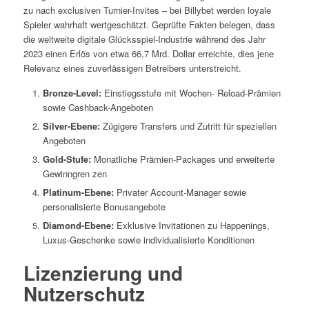
zu nach exclusiven Turnier-Invites – bei Billybet werden loyale
Spieler wahrhaft wertgeschätzt. Geprüfte Fakten belegen, dass
die weltweite digitale Glücksspiel-Industrie während des Jahr
2023 einen Erlös von etwa 66,7 Mrd. Dollar erreichte, dies jene
Relevanz eines zuverlässigen Betreibers unterstreicht.
Bronze-Level:
Einstiegsstufe mit Wochen- Reload-Prämien
sowie Cashback-Angeboten
Silver-Ebene:
Zügigere Transfers und Zutritt für speziellen
Angeboten
Gold-Stufe:
Monatliche Prämien-Packages und erweiterte
Gewinngren zen
Platinum-Ebene:
Privater Account-Manager sowie
personalisierte Bonusangebote
Diamond-Ebene:
Exklusive Invitationen zu Happenings,
Luxus-Geschenke sowie individualisierte Konditionen
Lizenzierung und
Nutzerschutz