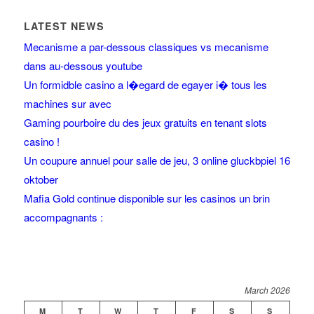
LATEST NEWS
Mecanisme a par-dessous classiques vs mecanisme
dans au-dessous youtube
Un formidble casino a l�egard de egayer i� tous les
machines sur avec
Gaming pourboire du des jeux gratuits en tenant slots
casino !
Un coupure annuel pour salle de jeu, 3 online gluckbpiel 16
oktober
Mafia Gold continue disponible sur les casinos un brin
accompagnants :
March 2026
M
T
W
T
F
S
S