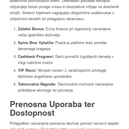
atraktivnih promocijskih shem. Dobrodošli ponudbe običajno
vključujejo boost prvega vnosa in brezplačne vrtljaje na določenih
strojih. Sistemi lojalnosti nagrajujejo dolgotročno sodelovanje z
izključnimi benefiti ter prilagojeno obravnavo.
Začetni Bonus:
Extra finance pri registraciji namenjene
večje igralniške doživetje
Spins Brez Vplačila:
Preizkus platform brez potrebe
denarnega tveganja
Cashback Programi:
Delni povračili izgubljenih denarja v
vlogi zaščitna mreža
VIP Ravni:
Nivojski sistem z naraščajočimi privilegiji
določene angažirane uporabnike
Tekmovalne Nagrade:
Tekmovalne možnosti namenjene
pridobljene winnings ter priznanja
Prenosna Uporaba ter
Dostopnost
Prilagoditev namenjene prenosne devices pomeni osnovni aspekt