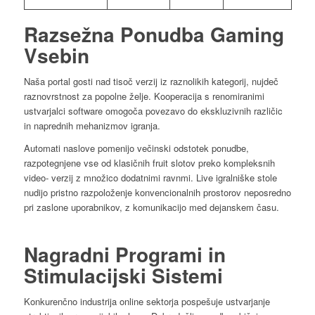
Razsežna Ponudba Gaming
Vsebin
Naša portal gosti nad tisoč verzij iz raznolikih kategorij, nujdeč
raznovrstnost za popolne želje. Kooperacija s renomiranimi
ustvarjalci software omogoča povezavo do ekskluzivnih različic
in naprednih mehanizmov igranja.
Automati naslove pomenijo večinski odstotek ponudbe,
razpotegnjene vse od klasičnih fruit slotov preko kompleksnih
video- verzij z množico dodatnimi ravnmi. Live igralniške stole
nudijo pristno razpoloženje konvencionalnih prostorov neposredno
pri zaslone uporabnikov, z komunikacijo med dejanskem času.
Nagradni Programi in
Stimulacijski Sistemi
Konkurenčno industrija online sektorja pospešuje ustvarjanje