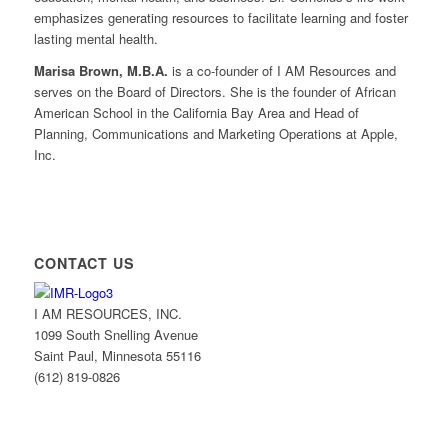
emphasizes generating resources to facilitate learning and foster
lasting mental health.
Marisa Brown, M.B.A.
is a co-founder of I AM Resources and
serves on the Board of Directors. She is the founder of African
American School in the California Bay Area and Head of
Planning, Communications and Marketing Operations at Apple,
Inc.
CONTACT US
I AM RESOURCES, INC.
1099 South Snelling Avenue
Saint Paul, Minnesota 55116
(612) 819-0826