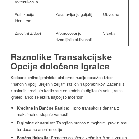
Avtentikacija
Verifikacija
Zaustavljanje goljufij
Obvezna
Identitete
Zaščitni Zidovi
Preprečevanje
Visoka
dvomljivih aktivnosti
Raznolike Transakcijske
Opcije določene Igralce
Sodobne online igralniške platforme nudijo obsežen izbor
finančnih opcij, urejenih željam različnih uporabnikov. Začenši z
klasičnih kreditnih kartic vse do sodobnih digitalnih valut, vsak
igralec lahko selektira najboljšo možnost.
Kreditne in Bančne Kartice:
Hipno transakcija denarja z
maksimalno stopnjo varnosti
Digitalne denarnice:
Takojšen prenos z majhnimi provizijami
ter dodatno anonimnostjo
Bančna Nakazila:
Primerno določene večje količine z varnim