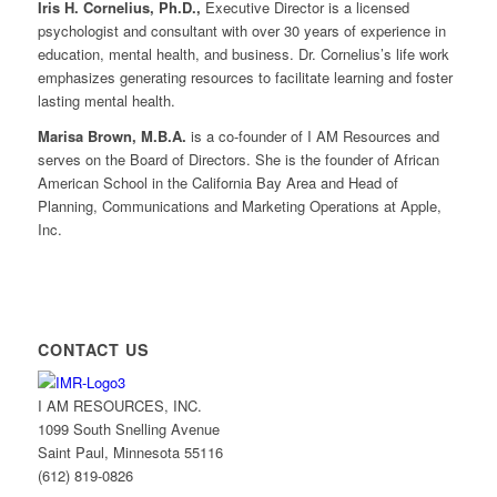
Iris H. Cornelius, Ph.D.,
Executive Director is a licensed
psychologist and consultant with over 30 years of experience in
education, mental health, and business. Dr. Cornelius’s life work
emphasizes generating resources to facilitate learning and foster
lasting mental health.
Marisa Brown, M.B.A.
is a co-founder of I AM Resources and
serves on the Board of Directors. She is the founder of African
American School in the California Bay Area and Head of
Planning, Communications and Marketing Operations at Apple,
Inc.
CONTACT US
I AM RESOURCES, INC.
1099 South Snelling Avenue
Saint Paul, Minnesota 55116
(612) 819-0826