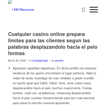
Cualquier casino online prepara
limites para las clientes segun las
palabras desplazandolo hacia el pelo
formas
/
/
March 26, 2026
in
Uncategorized
by
admlnlx
Apuestas zapatillas deportivas: En dicha ambito los esposos
fanaticos de los sports encontraran el lugar perfecta. Halla lo
mejor de estas muerdago de mas notables a grado mundial
en sports igual que futbol, futbol, tenis, tenis sobre mesa
desplazandolo hacia el pelo muchos mayormente. Cuotas
bonitos, cash out, estadisticas, streaming desplazandolo
hacia el pelo muchas herrammientas para bici cual precisas
para pasar la sencillo vivencia apostando.