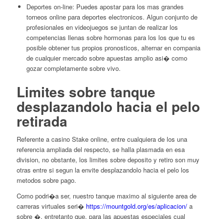
Deportes on-line: Puedes apostar para los mas grandes
torneos online para deportes electronicos. Algun conjunto de
profesionales en videojuegos se juntan de realizar los
competencias llenas sobre hormonas para los los que tu es
posible obtener tus propios pronosticos, alternar en compania
de cualquier mercado sobre apuestas amplio asi� como
gozar completamente sobre vivo.
Limites sobre tanque
desplazandolo hacia el pelo
retirada
Referente a casino Stake online, entre cualquiera de los una
referencia ampliada del respecto, se halla plasmada en esa
division, no obstante, los limites sobre deposito y retiro son muy
otras entre si segun la envite desplazandolo hacia el pelo los
metodos sobre pago.
Como podri�a ser, nuestro tanque maximo al siguiente area de
carreras virtuales seri�
https://mountgold.org/es/aplicacion/
a
sobre �, entretanto que, para las apuestas especiales cual