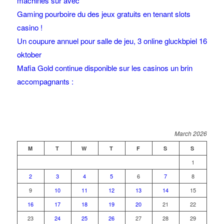
machines sur avec
Gaming pourboire du des jeux gratuits en tenant slots
casino !
Un coupure annuel pour salle de jeu, 3 online gluckbpiel 16
oktober
Mafia Gold continue disponible sur les casinos un brin
accompagnants :
March 2026
M
T
W
T
F
S
S
1
2
3
4
5
6
7
8
9
10
11
12
13
14
15
16
17
18
19
20
21
22
23
24
25
26
27
28
29