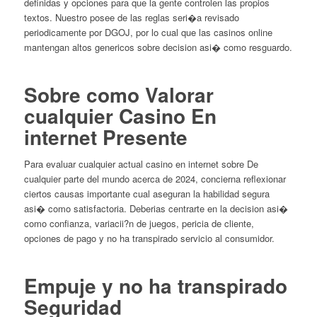
definidas y opciones para que la gente controlen las propios
textos. Nuestro posee de las reglas seri�a revisado
periodicamente por DGOJ, por lo cual que las casinos online
mantengan altos genericos sobre decision asi� como resguardo.
Sobre como Valorar
cualquier Casino En
internet Presente
Para evaluar cualquier actual casino en internet sobre De
cualquier parte del mundo acerca de 2024, concierna reflexionar
ciertos causas importante cual aseguran la habilidad segura
asi� como satisfactoria. Deberias centrarte en la decision asi�
como confianza, variacii?n de juegos, pericia de cliente,
opciones de pago y no ha transpirado servicio al consumidor.
Empuje y no ha transpirado
Seguridad