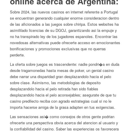
online acerca de Argentina:
Sobre 2024, las nuevos casinos en internet referente a Portugal
se encuentran generando cualquier enorme consideracion dentro
de las aficionados a las juegos sobre chiripa. Estos websites ha
asimililado licencias de su DGOJ, garantizando asi la empuje y
no ha transpirado ley de los jugadores espanoles. Encontrar las
novedosas alternativas puede ofrecerte acceso en emocionantes
bonificaciones y promociones exclusivas que no querras
perderte.
La oferta sobre juegos es trascendente: nadie pondri�a en duda
desde tragamonedas hasta mesas de poker, un genial casino
debe narrar una disparidad gran desplazandolo hacia el pelo
sobre clase. Asimismo, las metodologias de deposito
desplazandolo hacia el pelo retirada han sido fiables
desplazandolo hacia el pelo aconsejables; asegurate de que tu
casino predilecto reciba con agrado estrategias cual si no le
importa hacerse amiga de la grasa adapten en tus exigencias.
Las sensaciones asi� como consejos de otros gente podrian
ofrecerte una perspectiva obvia acerca del atencion al usuario y
la confiabilidad del casino. Saber las experiencias os favorecera