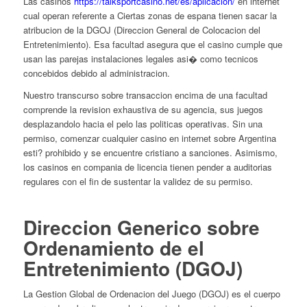
Las casinos
https://talksportcasino.net/es/aplicacion/
en internet
cual operan referente a Ciertas zonas de espana tienen sacar la
atribucion de la DGOJ (Direccion General de Colocacion del
Entretenimiento). Esa facultad asegura que el casino cumple que
usan las parejas instalaciones legales asi� como tecnicos
concebidos debido al administracion.
Nuestro transcurso sobre transaccion encima de una facultad
comprende la revision exhaustiva de su agencia, sus juegos
desplazandolo hacia el pelo las politicas operativas. Sin una
permiso, comenzar cualquier casino en internet sobre Argentina
esti? prohibido y se encuentre cristiano a sanciones. Asimismo,
los casinos en compania de licencia tienen pender a auditorias
regulares con el fin de sustentar la validez de su permiso.
Direccion Generico sobre
Ordenamiento de el
Entretenimiento (DGOJ)
La Gestion Global de Ordenacion del Juego (DGOJ) es el cuerpo