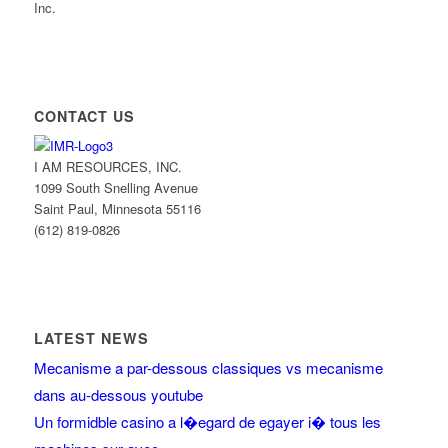
Inc.
CONTACT US
I AM RESOURCES, INC.
1099 South Snelling Avenue
Saint Paul, Minnesota 55116
(612) 819-0826
LATEST NEWS
Mecanisme a par-dessous classiques vs mecanisme
dans au-dessous youtube
Un formidble casino a l�egard de egayer i� tous les