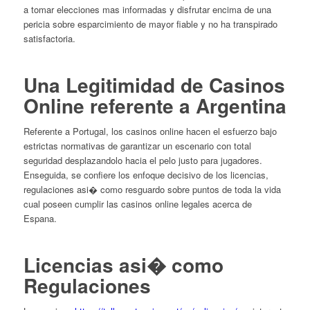
a tomar elecciones mas informadas y disfrutar encima de una
pericia sobre esparcimiento de mayor fiable y no ha transpirado
satisfactoria.
Una Legitimidad de Casinos
Online referente a Argentina
Referente a Portugal, los casinos online hacen el esfuerzo bajo
estrictas normativas de garantizar un escenario con total
seguridad desplazandolo hacia el pelo justo para jugadores.
Enseguida, se confiere los enfoque decisivo de los licencias,
regulaciones asi� como resguardo sobre puntos de toda la vida
cual poseen cumplir las casinos online legales acerca de
Espana.
Licencias asi� como
Regulaciones