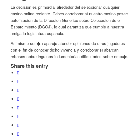
La decision es primordial alrededor del seleccionar cualquier
casino online reciente. Debes corroborar si nuestro casino posee
autorizacion de la Direccion Generico sobre Colocacion de el
Esparcimiento (DGOJ), lo cual garantiza que cumple a nuestra
amiga la legislatura espanola.
Asimismo seri�a aparejo atender opiniones de otros jugadores
con el fin de conocer dicho vivencia y corroborar si abarcan
retrasos sobre ingresos indumentarias dificultades sobre empuje.
Share this entry