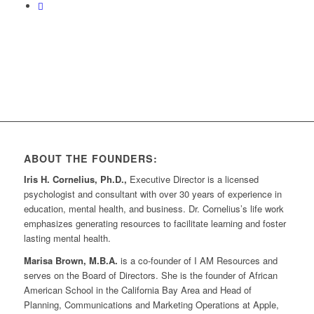
ABOUT THE FOUNDERS:
Iris H. Cornelius, Ph.D.,
Executive Director is a licensed
psychologist and consultant with over 30 years of experience in
education, mental health, and business. Dr. Cornelius’s life work
emphasizes generating resources to facilitate learning and foster
lasting mental health.
Marisa Brown, M.B.A.
is a co-founder of I AM Resources and
serves on the Board of Directors. She is the founder of African
American School in the California Bay Area and Head of
Planning, Communications and Marketing Operations at Apple,