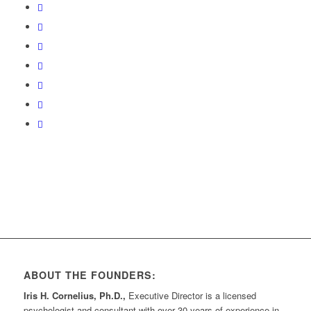
ABOUT THE FOUNDERS:
Iris H. Cornelius, Ph.D.,
Executive Director is a licensed
psychologist and consultant with over 30 years of experience in