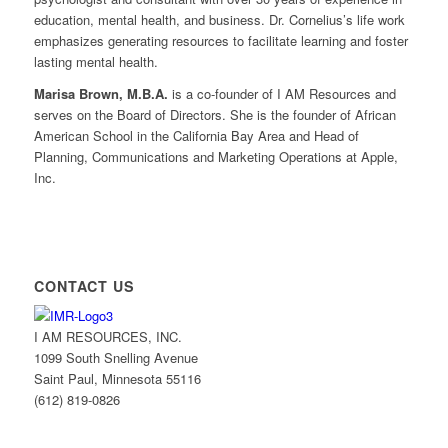
education, mental health, and business. Dr. Cornelius’s life work
emphasizes generating resources to facilitate learning and foster
lasting mental health.
Marisa Brown, M.B.A.
is a co-founder of I AM Resources and
serves on the Board of Directors. She is the founder of African
American School in the California Bay Area and Head of
Planning, Communications and Marketing Operations at Apple,
Inc.
CONTACT US
I AM RESOURCES, INC.
1099 South Snelling Avenue
Saint Paul, Minnesota 55116
(612) 819-0826