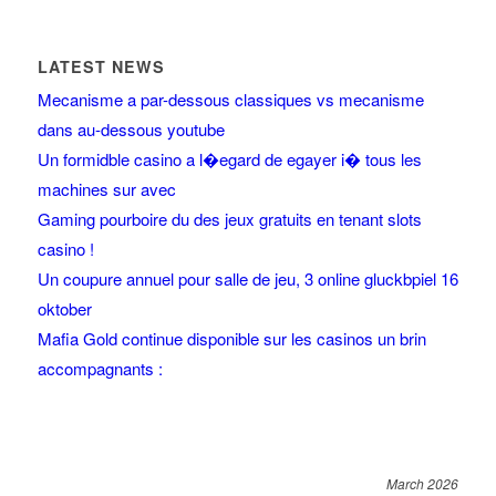
LATEST NEWS
Mecanisme a par-dessous classiques vs mecanisme
dans au-dessous youtube
Un formidble casino a l�egard de egayer i� tous les
machines sur avec
Gaming pourboire du des jeux gratuits en tenant slots
casino !
Un coupure annuel pour salle de jeu, 3 online gluckbpiel 16
oktober
Mafia Gold continue disponible sur les casinos un brin
accompagnants :
March 2026