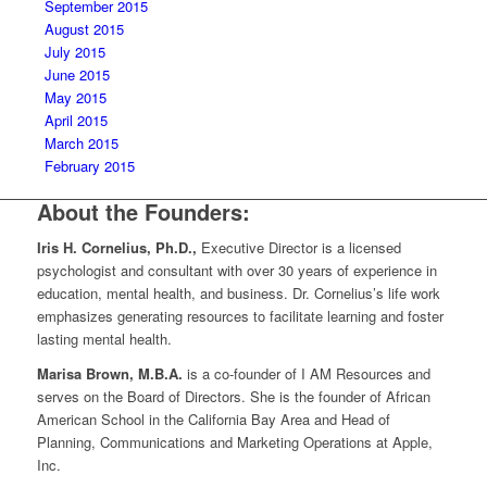
September 2015
August 2015
July 2015
June 2015
May 2015
April 2015
March 2015
February 2015
About the Founders:
Iris H. Cornelius, Ph.D.,
Executive Director is a licensed
psychologist and consultant with over 30 years of experience in
education, mental health, and business. Dr. Cornelius’s life work
emphasizes generating resources to facilitate learning and foster
lasting mental health.
Marisa Brown, M.B.A.
is a co-founder of I AM Resources and
serves on the Board of Directors. She is the founder of African
American School in the California Bay Area and Head of
Planning, Communications and Marketing Operations at Apple,
Inc.