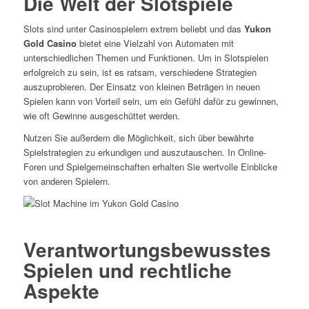
Die Welt der Slotspiele
Slots sind unter Casinospielern extrem beliebt und das
Yukon
Gold Casino
bietet eine Vielzahl von Automaten mit
unterschiedlichen Themen und Funktionen. Um in Slotspielen
erfolgreich zu sein, ist es ratsam, verschiedene Strategien
auszuprobieren. Der Einsatz von kleinen Beträgen in neuen
Spielen kann von Vorteil sein, um ein Gefühl dafür zu gewinnen,
wie oft Gewinne ausgeschüttet werden.
Nutzen Sie außerdem die Möglichkeit, sich über bewährte
Spielstrategien zu erkundigen und auszutauschen. In Online-
Foren und Spielgemeinschaften erhalten Sie wertvolle Einblicke
von anderen Spielern.
Verantwortungsbewusstes
Spielen und rechtliche
Aspekte