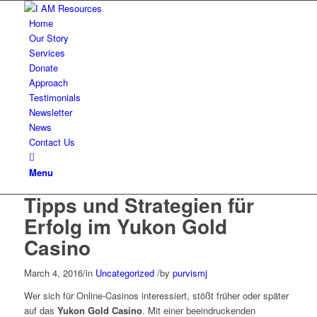
Home
Our Story
Services
Donate
Approach
Testimonials
Newsletter
News
Contact Us
Menu
Tipps und Strategien für
Erfolg im Yukon Gold
Casino
March 4, 2016
/
in
Uncategorized
/
by
purvismj
Wer sich für Online-Casinos interessiert, stößt früher oder später
auf das
Yukon Gold Casino
. Mit einer beeindruckenden