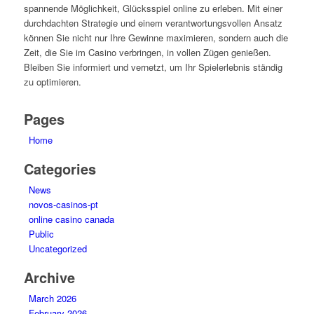
spannende Möglichkeit, Glücksspiel online zu erleben. Mit einer
durchdachten Strategie und einem verantwortungsvollen Ansatz
können Sie nicht nur Ihre Gewinne maximieren, sondern auch die
Zeit, die Sie im Casino verbringen, in vollen Zügen genießen.
Bleiben Sie informiert und vernetzt, um Ihr Spielerlebnis ständig
zu optimieren.
Pages
Home
Categories
News
novos-casinos-pt
online casino canada
Public
Uncategorized
Archive
March 2026
February 2026