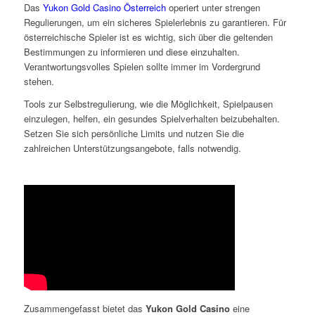
Das
Yukon Gold Casino Österreich
operiert unter strengen
Regulierungen, um ein sicheres Spielerlebnis zu garantieren. Für
österreichische Spieler ist es wichtig, sich über die geltenden
Bestimmungen zu informieren und diese einzuhalten.
Verantwortungsvolles Spielen sollte immer im Vordergrund
stehen.
Tools zur Selbstregulierung, wie die Möglichkeit, Spielpausen
einzulegen, helfen, ein gesundes Spielverhalten beizubehalten.
Setzen Sie sich persönliche Limits und nutzen Sie die
zahlreichen Unterstützungsangebote, falls notwendig.
Zusammengefasst bietet das
Yukon Gold Casino
eine