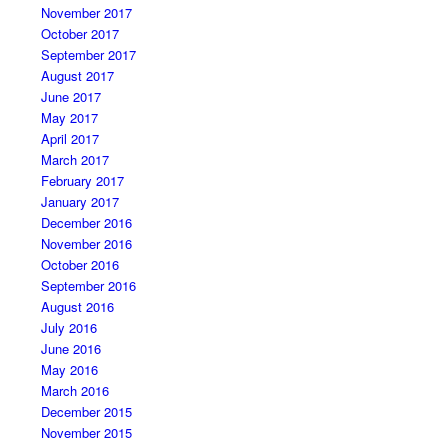
November 2017
October 2017
September 2017
August 2017
June 2017
May 2017
April 2017
March 2017
February 2017
January 2017
December 2016
November 2016
October 2016
September 2016
August 2016
July 2016
June 2016
May 2016
March 2016
December 2015
November 2015