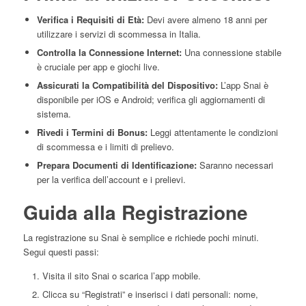
Verifica i Requisiti di Età:
Devi avere almeno 18 anni per
utilizzare i servizi di scommessa in Italia.
Controlla la Connessione Internet:
Una connessione stabile
è cruciale per app e giochi live.
Assicurati la Compatibilità del Dispositivo:
L’app Snai è
disponibile per iOS e Android; verifica gli aggiornamenti di
sistema.
Rivedi i Termini di Bonus:
Leggi attentamente le condizioni
di scommessa e i limiti di prelievo.
Prepara Documenti di Identificazione:
Saranno necessari
per la verifica dell’account e i prelievi.
Guida alla Registrazione
La registrazione su Snai è semplice e richiede pochi minuti.
Segui questi passi:
Visita il sito Snai o scarica l’app mobile.
Clicca su “Registrati” e inserisci i dati personali: nome,