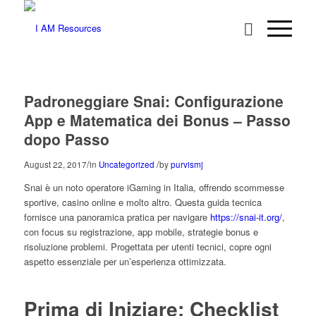
Padroneggiare Snai: Configurazione
App e Matematica dei Bonus – Passo
dopo Passo
/
/
August 22, 2017
in
Uncategorized
by
purvismj
Snai è un noto operatore iGaming in Italia, offrendo scommesse
sportive, casino online e molto altro. Questa guida tecnica
fornisce una panoramica pratica per navigare
https://snai-it.org/
,
con focus su registrazione, app mobile, strategie bonus e
risoluzione problemi. Progettata per utenti tecnici, copre ogni
aspetto essenziale per un’esperienza ottimizzata.
Prima di Iniziare: Checklist