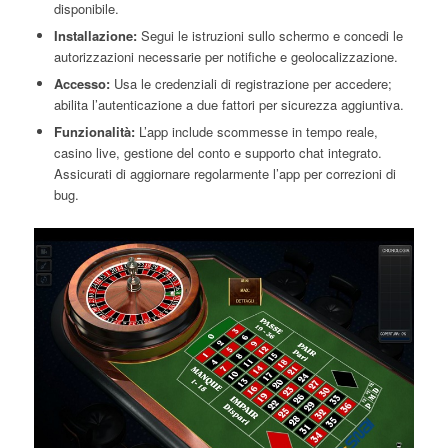
disponibile.
Installazione:
Segui le istruzioni sullo schermo e concedi le
autorizzazioni necessarie per notifiche e geolocalizzazione.
Accesso:
Usa le credenziali di registrazione per accedere;
abilita l’autenticazione a due fattori per sicurezza aggiuntiva.
Funzionalità:
L’app include scommesse in tempo reale,
casino live, gestione del conto e supporto chat integrato.
Assicurati di aggiornare regolarmente l’app per correzioni di
bug.