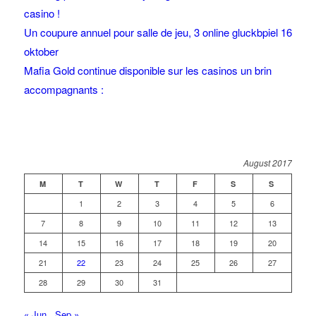
casino !
Un coupure annuel pour salle de jeu, 3 online gluckbpiel 16
oktober
Mafia Gold continue disponible sur les casinos un brin
accompagnants :
August 2017
M
T
W
T
F
S
S
1
2
3
4
5
6
7
8
9
10
11
12
13
14
15
16
17
18
19
20
21
22
23
24
25
26
27
28
29
30
31
« Jun
Sep »