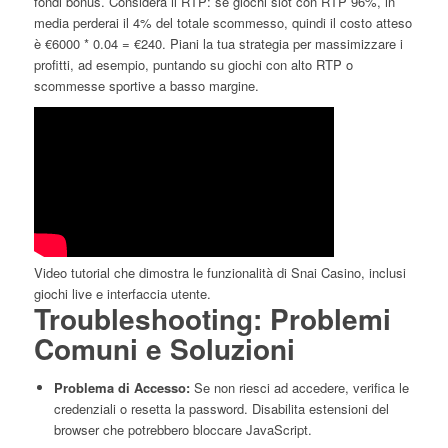
fondi bonus. Considera il RTP: se giochi slot con RTP 96%, in
media perderai il 4% del totale scommesso, quindi il costo atteso
è €6000 * 0.04 = €240. Piani la tua strategia per massimizzare i
profitti, ad esempio, puntando su giochi con alto RTP o
scommesse sportive a basso margine.
Video tutorial che dimostra le funzionalità di Snai Casino, inclusi
giochi live e interfaccia utente.
Troubleshooting: Problemi
Comuni e Soluzioni
Problema di Accesso:
Se non riesci ad accedere, verifica le
credenziali o resetta la password. Disabilita estensioni del
browser che potrebbero bloccare JavaScript.