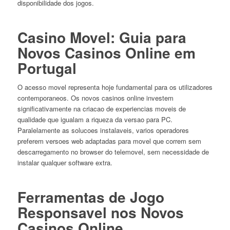
disponibilidade dos jogos.
Casino Movel: Guia para
Novos Casinos Online em
Portugal
O acesso movel representa hoje fundamental para os utilizadores
contemporaneos. Os novos casinos online investem
significativamente na criacao de experiencias moveis de
qualidade que igualam a riqueza da versao para PC.
Paralelamente as solucoes instalaveis, varios operadores
preferem versoes web adaptadas para movel que correm sem
descarregamento no browser do telemovel, sem necessidade de
instalar qualquer software extra.
Ferramentas de Jogo
Responsavel nos Novos
Casinos Online