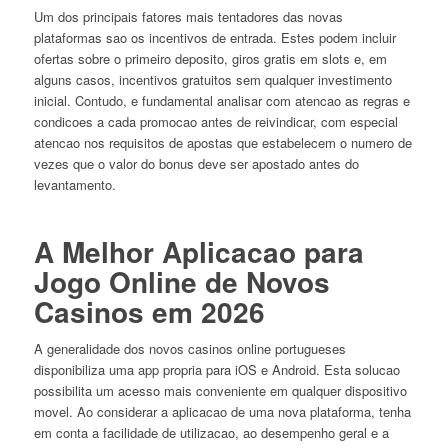
Um dos principais fatores mais tentadores das novas
plataformas sao os incentivos de entrada. Estes podem incluir
ofertas sobre o primeiro deposito, giros gratis em slots e, em
alguns casos, incentivos gratuitos sem qualquer investimento
inicial. Contudo, e fundamental analisar com atencao as regras e
condicoes a cada promocao antes de reivindicar, com especial
atencao nos requisitos de apostas que estabelecem o numero de
vezes que o valor do bonus deve ser apostado antes do
levantamento.
A Melhor Aplicacao para
Jogo Online de Novos
Casinos em 2026
A generalidade dos novos casinos online portugueses
disponibiliza uma app propria para iOS e Android. Esta solucao
possibilita um acesso mais conveniente em qualquer dispositivo
movel. Ao considerar a aplicacao de uma nova plataforma, tenha
em conta a facilidade de utilizacao, ao desempenho geral e a