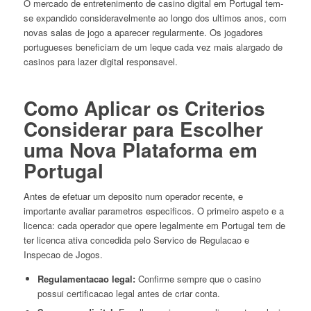
O mercado de entretenimento de casino digital em Portugal tem-
se expandido consideravelmente ao longo dos ultimos anos, com
novas salas de jogo a aparecer regularmente. Os jogadores
portugueses beneficiam de um leque cada vez mais alargado de
casinos para lazer digital responsavel.
Como Aplicar os Criterios
Considerar para Escolher
uma Nova Plataforma em
Portugal
Antes de efetuar um deposito num operador recente, e
importante avaliar parametros especificos. O primeiro aspeto e a
licenca: cada operador que opere legalmente em Portugal tem de
ter licenca ativa concedida pelo Servico de Regulacao e
Inspecao de Jogos.
Regulamentacao legal:
Confirme sempre que o casino
possui certificacao legal antes de criar conta.