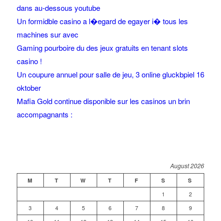
dans au-dessous youtube
Un formidble casino a l�egard de egayer i� tous les
machines sur avec
Gaming pourboire du des jeux gratuits en tenant slots
casino !
Un coupure annuel pour salle de jeu, 3 online gluckbpiel 16
oktober
Mafia Gold continue disponible sur les casinos un brin
accompagnants :
August 2026
M
T
W
T
F
S
S
1
2
3
4
5
6
7
8
9