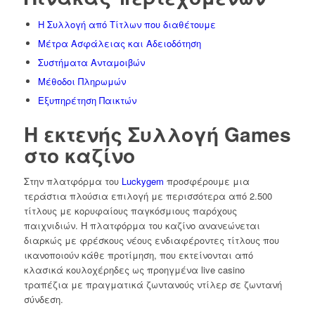
Η Συλλογή από Τίτλων που διαθέτουμε
Μέτρα Ασφάλειας και Αδειοδότηση
Συστήματα Ανταμοιβών
Μέθοδοι Πληρωμών
Εξυπηρέτηση Παικτών
Η εκτενής Συλλογή Games
στο καζίνο
Στην πλατφόρμα του
Luckygem
προσφέρουμε μια
τεράστια πλούσια επιλογή με περισσότερα από 2.500
τίτλους με κορυφαίους παγκόσμιους παρόχους
παιχνιδιών. Η πλατφόρμα του καζίνο ανανεώνεται
διαρκώς με φρέσκους νέους ενδιαφέροντες τίτλους που
ικανοποιούν κάθε προτίμηση, που εκτείνονται από
κλασικά κουλοχέρηδες ως προηγμένα live casino
τραπέζια με πραγματικά ζωντανούς ντίλερ σε ζωντανή
σύνδεση.