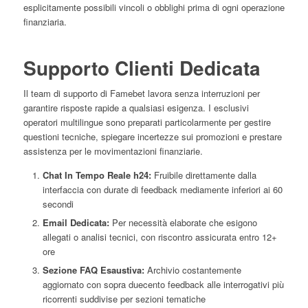
esplicitamente possibili vincoli o obblighi prima di ogni operazione
finanziaria.
Supporto Clienti Dedicata
Il team di supporto di Famebet lavora senza interruzioni per
garantire risposte rapide a qualsiasi esigenza. I esclusivi
operatori multilingue sono preparati particolarmente per gestire
questioni tecniche, spiegare incertezze sui promozioni e prestare
assistenza per le movimentazioni finanziarie.
Chat In Tempo Reale h24:
Fruibile direttamente dalla
interfaccia con durate di feedback mediamente inferiori ai 60
secondi
Email Dedicata:
Per necessità elaborate che esigono
allegati o analisi tecnici, con riscontro assicurata entro 12+
ore
Sezione FAQ Esaustiva:
Archivio costantemente
aggiornato con sopra duecento feedback alle interrogativi più
ricorrenti suddivise per sezioni tematiche