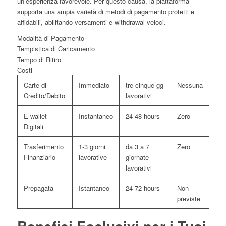
un’esperienza favorevole. Per questo causa, la piattaforma
supporta una ampia varietà di metodi di pagamento protetti e
affidabili, abilitando versamenti e withdrawal veloci.
Modalità di Pagamento
Tempistica di Caricamento
Tempo di Ritiro
Costi
Carte di
Immediato
tre-cinque gg
Nessuna
Credito/Debito
lavorativi
E-wallet
Instantaneo
24-48 hours
Zero
Digitali
Trasferimento
1-3 giorni
da 3 a 7
Zero
Finanziario
lavorative
giornate
lavorativi
Prepagata
Istantaneo
24-72 hours
Non
previste