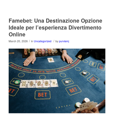
Famebet: Una Destinazione Opzione
Ideale per l’esperienza Divertimento
Online
/
/
March 20, 2026
in
Uncategorized
by
purvismj