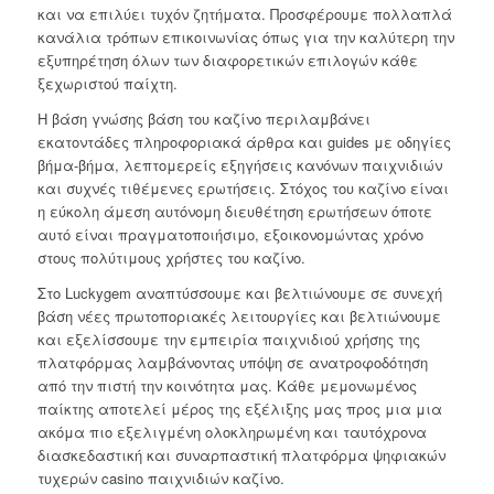
και να επιλύει τυχόν ζητήματα. Προσφέρουμε πολλαπλά
κανάλια τρόπων επικοινωνίας όπως για την καλύτερη την
εξυπηρέτηση όλων των διαφορετικών επιλογών κάθε
ξεχωριστού παίχτη.
Η βάση γνώσης βάση του καζίνο περιλαμβάνει
εκατοντάδες πληροφοριακά άρθρα και guides με οδηγίες
βήμα-βήμα, λεπτομερείς εξηγήσεις κανόνων παιχνιδιών
και συχνές τιθέμενες ερωτήσεις. Στόχος του καζίνο είναι
η εύκολη άμεση αυτόνομη διευθέτηση ερωτήσεων όποτε
αυτό είναι πραγματοποιήσιμο, εξοικονομώντας χρόνο
στους πολύτιμους χρήστες του καζίνο.
Στο Luckygem αναπτύσσουμε και βελτιώνουμε σε συνεχή
βάση νέες πρωτοποριακές λειτουργίες και βελτιώνουμε
και εξελίσσουμε την εμπειρία παιχνιδιού χρήσης της
πλατφόρμας λαμβάνοντας υπόψη σε ανατροφοδότηση
από την πιστή την κοινότητα μας. Κάθε μεμονωμένος
παίκτης αποτελεί μέρος της εξέλιξης μας προς μια μια
ακόμα πιο εξελιγμένη ολοκληρωμένη και ταυτόχρονα
διασκεδαστική και συναρπαστική πλατφόρμα ψηφιακών
τυχερών casino παιχνιδιών καζίνο.