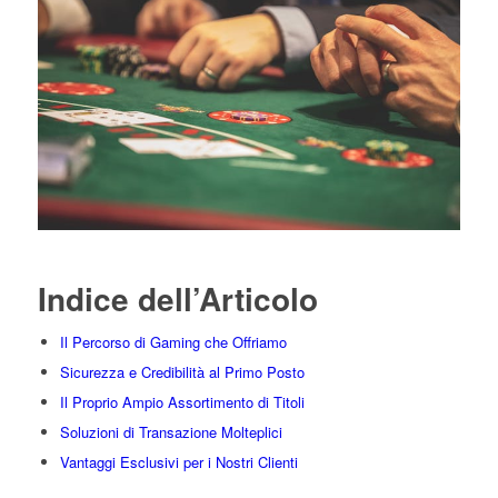
Indice dell’Articolo
Il Percorso di Gaming che Offriamo
Sicurezza e Credibilità al Primo Posto
Il Proprio Ampio Assortimento di Titoli
Soluzioni di Transazione Molteplici
Vantaggi Esclusivi per i Nostri Clienti