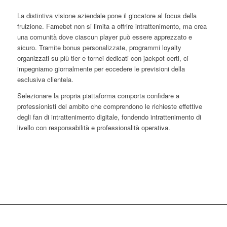
La distintiva visione aziendale pone il giocatore al focus della
fruizione. Famebet non si limita a offrire intrattenimento, ma crea
una comunità dove ciascun player può essere apprezzato e
sicuro. Tramite bonus personalizzate, programmi loyalty
organizzati su più tier e tornei dedicati con jackpot certi, ci
impegniamo giornalmente per eccedere le previsioni della
esclusiva clientela.
Selezionare la propria piattaforma comporta confidare a
professionisti del ambito che comprendono le richieste effettive
degli fan di intrattenimento digitale, fondendo intrattenimento di
livello con responsabilità e professionalità operativa.