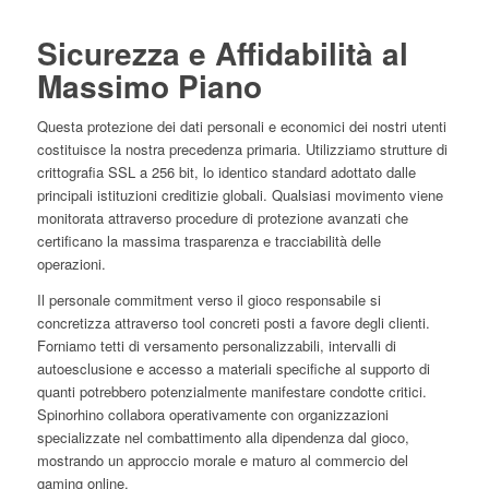
Sicurezza e Affidabilità al
Massimo Piano
Questa protezione dei dati personali e economici dei nostri utenti
costituisce la nostra precedenza primaria. Utilizziamo strutture di
crittografia SSL a 256 bit, lo identico standard adottato dalle
principali istituzioni creditizie globali. Qualsiasi movimento viene
monitorata attraverso procedure di protezione avanzati che
certificano la massima trasparenza e tracciabilità delle
operazioni.
Il personale commitment verso il gioco responsabile si
concretizza attraverso tool concreti posti a favore degli clienti.
Forniamo tetti di versamento personalizzabili, intervalli di
autoesclusione e accesso a materiali specifiche al supporto di
quanti potrebbero potenzialmente manifestare condotte critici.
Spinorhino collabora operativamente con organizzazioni
specializzate nel combattimento alla dipendenza dal gioco,
mostrando un approccio morale e maturo al commercio del
gaming online.