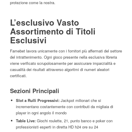
protezione come la nostra.
L’esclusivo Vasto
Assortimento di Titoli
Esclusivi
Famebet lavora unicamente con i fornitori più affermati del settore
del intrattenimento. Ogni gioco presente nella esclusiva libreria
viene verificato scrupolosamente per assicurare imparzialità e
casualità dei risultati attraverso algoritmi di numeri aleatori
certificati.
Sezioni Principali
Slot a Rulli Progressivi:
Jackpot milionari che si
incrementano costantemente con contributi da migliaia di
player in ogni angolo il mondo
Table Live:
Giochi roulette, 21, punto banco e poker con
professionisti esperti in diretta HD h24 ore su 24