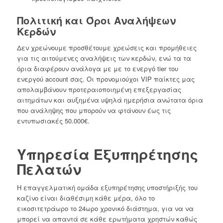
Πολιτική και Όροι Αναλήψεων
Κερδών
Δεν χρεώνουμε προσθέτουμε χρεώσεις και προμήθειες
για τις αιτούμενες αναλήψεις των κερδών, ενώ τα τα
όρια διαφέρουν ανάλογα με με το ενεργό tier του
ενεργού account σας. Οι προνομιούχοι VIP παίκτες μας
απολαμβάνουν προτεραιοποιημένη επεξεργασίας
αιτημάτων και αυξημένα υψηλά ημερήσια ανώτατα όρια
που ανάληψης που μπορούν να φτάνουν έως τις
εντυπωσιακές 50.000€.
Υπηρεσία Εξυπηρέτησης
Πελατών
Η επαγγελματική ομάδα εξυπηρέτησης υποστήριξής του
καζίνο είναι διαθέσιμη κάθε μέρα, όλο το
εικοσιτετράωρο το 24ωρο χρονικό διάστημα, για να να
μπορεί να απαντά σε κάθε ερωτήματα χρηστών καθώς