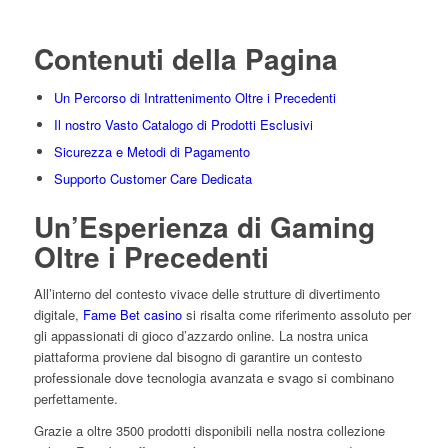
Contenuti della Pagina
Un Percorso di Intrattenimento Oltre i Precedenti
Il nostro Vasto Catalogo di Prodotti Esclusivi
Sicurezza e Metodi di Pagamento
Supporto Customer Care Dedicata
Un’Esperienza di Gaming
Oltre i Precedenti
All’interno del contesto vivace delle strutture di divertimento
digitale,
Fame Bet casino
si risalta come riferimento assoluto per
gli appassionati di gioco d’azzardo online. La nostra unica
piattaforma proviene dal bisogno di garantire un contesto
professionale dove tecnologia avanzata e svago si combinano
perfettamente.
Grazie a oltre 3500 prodotti disponibili nella nostra collezione